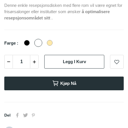
Denne enkle resepsjonsdisken med flere rom vil være egnet for
frisørsalonger eller institutter som ønsker
å optimalisere
resepsjonsområdet sitt
.
Sort
Hvit
Bois
Farge :
Clair
Legg I Kurv
Kjøp Nå
Del