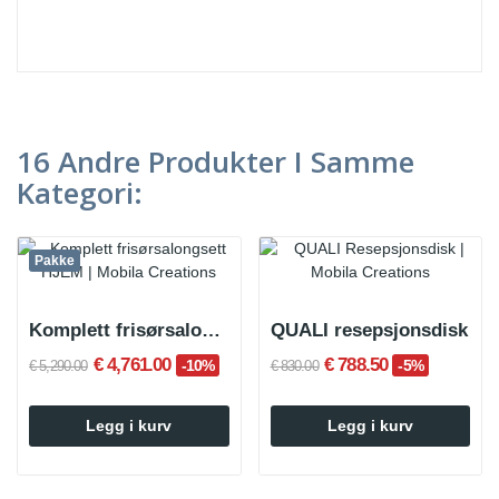
16 Andre Produkter I Samme
Kategori:
Pakke
Komplett frisørsalongsett HJEM
QUALI resepsjonsdisk
€ 4,761.00
€ 788.50
-10%
-5%
€ 5,290.00
€ 830.00
Legg i kurv
Legg i kurv