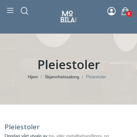
0
Pleiestoler
Hjem
Skjønnhetssalong
Pleiestoler
Pleiestoler
Oppdag vårt utvalg av
tre- eller metallbehandlings- og