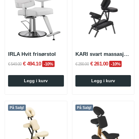
IRLA Hvit frisørstol
KARI svart massasjestol
€ 494.10
€ 261.00
-10%
-10%
€ 549.00
€ 290.00
Legg i kurv
Legg i kurv
På Salg!
På Salg!