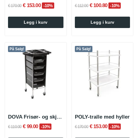
€ 153.00
€ 100.80
-10%
-10%
€ 170.00
€ 112.00
Legg i kurv
Legg i kurv
På Salg!
På Salg!
DOVA Frisør- og skjønnhetshandlevogn
POLY-tralle med hyller
€ 99.00
€ 153.00
-10%
-10%
€ 110.00
€ 170.00