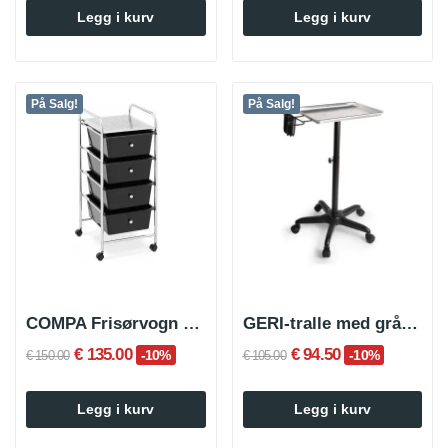
Legg i kurv
Legg i kurv
På Salg!
På Salg!
COMPA Frisørvogn med rom
GERI-tralle med grått brett
€ 135.00
€ 94.50
-10%
-10%
€ 150.00
€ 105.00
Legg i kurv
Legg i kurv