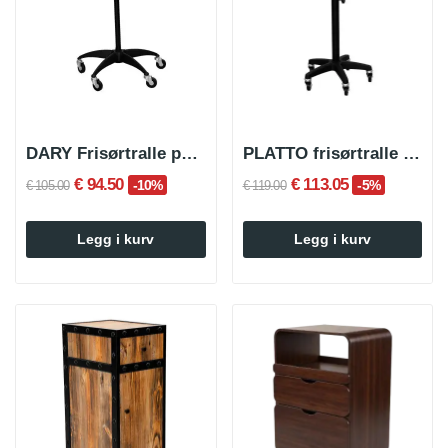
DARY Frisørtralle på hjul med svart brett
PLATTO frisørtralle på hjul med svart brett
€ 94.50
€ 113.05
-10%
-5%
€ 105.00
€ 119.00
Legg i kurv
Legg i kurv