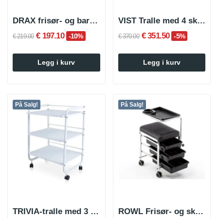
DRAX frisør- og barbershopvogn
VIST Tralle med 4 skuffer
€ 197.10
€ 351.50
-10%
-5%
€ 219.00
€ 370.00
Legg i kurv
Legg i kurv
På Salg!
På Salg!
TRIVIA-tralle med 3 hyller
ROWL Frisør- og skjønnhetsvogn