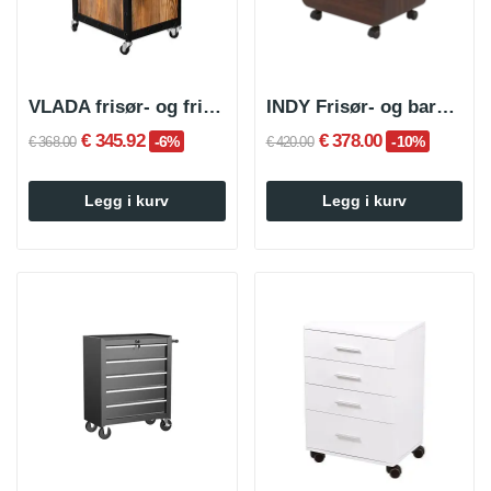
VLADA frisør- og frisørvogn
INDY Frisør- og barbervogn, tre
€ 345.92
€ 378.00
-6%
-10%
€ 368.00
€ 420.00
Legg i kurv
Legg i kurv