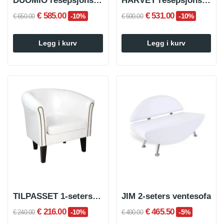
DUOMIO resepsjonssofa
HARVEY resepsjonssofa
€ 585.00
€ 531.00
-10%
-10%
€ 650.00
€ 590.00
Legg i kurv
Legg i kurv
TILPASSET 1-seters ventestol
JIM 2-seters ventesofa
€ 216.00
€ 465.50
-10%
-5%
€ 240.00
€ 490.00