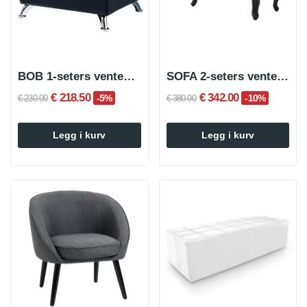
BOB 1-seters ventesofa
SOFA 2-seters ventestol
€ 218.50
€ 342.00
-5%
-10%
€ 230.00
€ 380.00
Legg i kurv
Legg i kurv