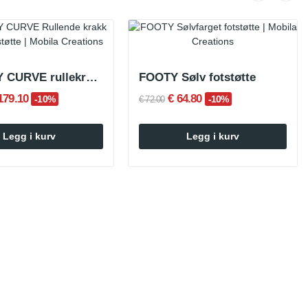
SMARTY CURVE rullekrakk med ryggstøtte
FOOTY Sølv fotstøtte
179.10
€ 64.80
-10%
-10%
€ 72.00
Legg i kurv
Legg i kurv