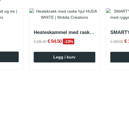
Hesteskammel med raske hjul HUDA WHITE
€ 94.50
€ 
-10%
€ 105.00
€ 199.00
Legg i kurv