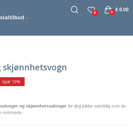
€ 0.00
0
0
sialtilbud
g skjønnhetsvogn
Spar 10%
rsalonger og skjønnhetssalonger
lar deg jobbe samtidig som du
ære rommene.