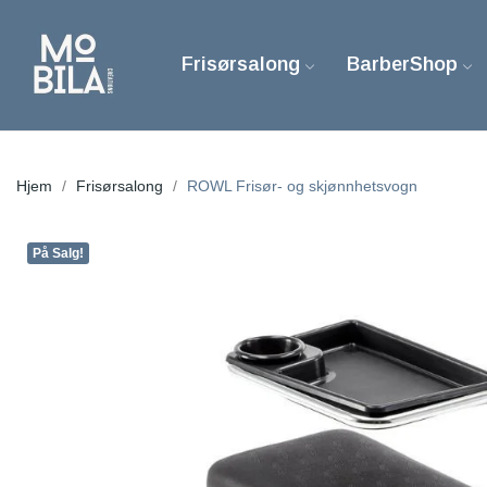
Frisørsalong
BarberShop
Hjem
Frisørsalong
ROWL Frisør- og skjønnhetsvogn
På Salg!