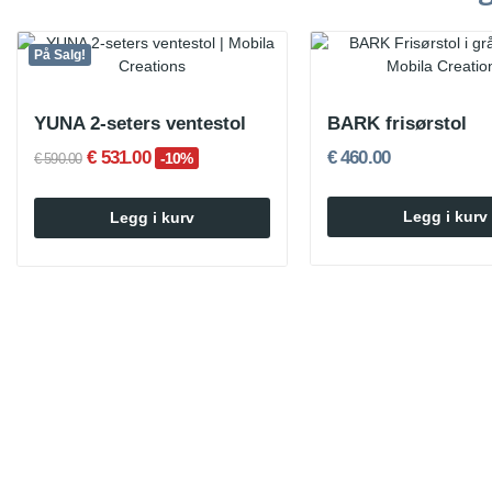
På Salg!
YUNA 2-seters ventestol
BARK frisørstol
€ 531.00
€ 460.00
-10%
€ 590.00
Legg i kurv
Legg i kurv