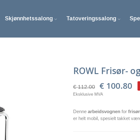
Skjønnhetssalong
Tatoveringssalong
Spe
ROWL Frisør- o
€ 100.80
€ 112.00
Eksklusive MVA
Denne
arbeidsvognen
for
frisø
er helt mobil, spesielt takket v