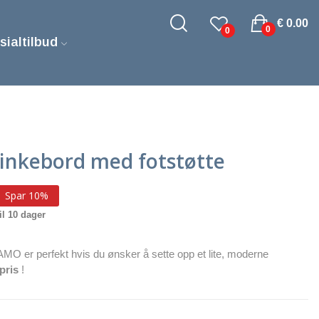
€ 0.00
0
0
sialtilbud
nkebord med fotstøtte
Spar 10%
il 10 dager
MO er perfekt hvis du ønsker å sette opp et lite, moderne
pris
!