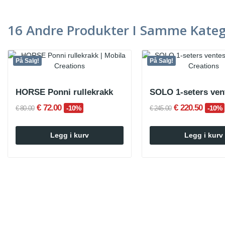
16 Andre Produkter I Samme Kateg
På Salg!
På Salg!
HORSE Ponni rullekrakk
SOLO 1-seters ven
€ 72.00
€ 220.50
-10%
-10%
€ 80.00
€ 245.00
Legg i kurv
Legg i kurv