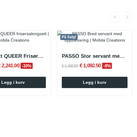
På Salg!
Komplett QUEER Frisørsalongsett
PASSO Stor servant med oppbevaring
€ 2,241.00
€ 1,092.50
-10%
-5%
€ 1,150.00
Legg i kurv
Legg i kurv