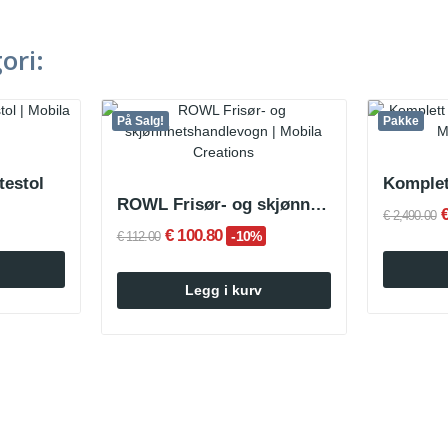
ori:
På Salg!
Pakke
testol
ROWL Frisør- og skjønnhetsvogn
€ 2,490.00
€ 100.80
-10%
€ 112.00
Legg i kurv