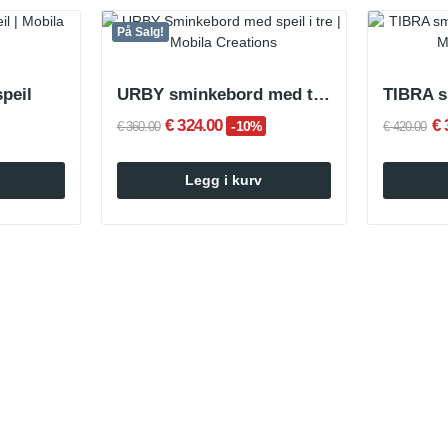
På Salg!
peil
URBY sminkebord med trespeil
€ 324.00
€ 
-10%
€ 360.00
€ 420.00
Legg i kurv