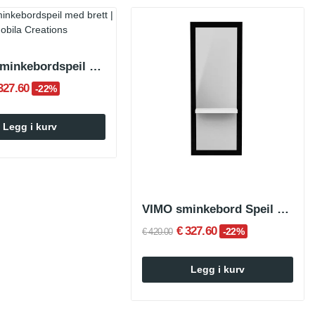
TIBRA sminkebordspeil med brett
327.60
-22%
Legg i kurv
VIMO sminkebord Speil med brett
€ 327.60
-22%
€ 420.00
Legg i kurv