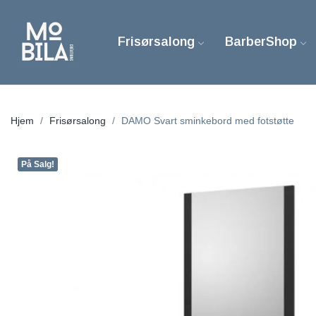
Frisørsalong
BarberShop
Hjem
Frisørsalong
DAMO Svart sminkebord med fotstøtte
På Salg!