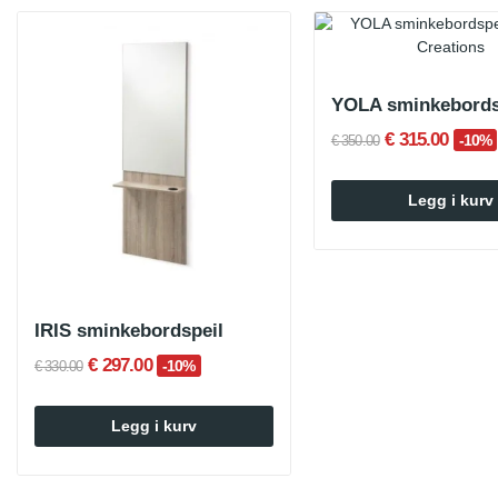
YOLA sminkebords
€ 315.00
-10%
€ 350.00
Legg i kurv
IRIS sminkebordspeil
€ 297.00
-10%
€ 330.00
Legg i kurv