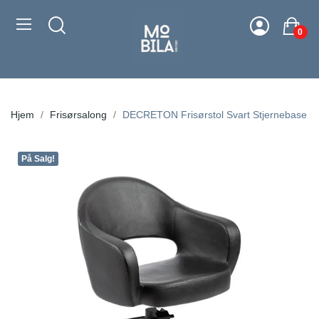
0
Hjem
Frisørsalong
DECRETON Frisørstol Svart Stjernebase
På Salg!