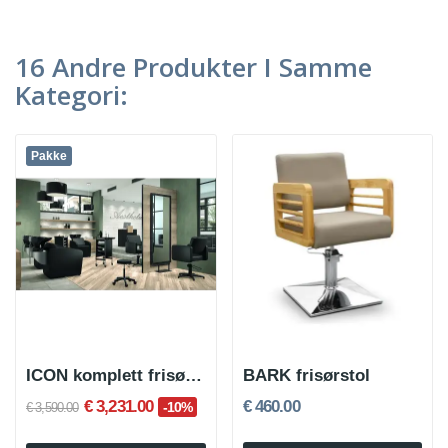
16 Andre Produkter I Samme
Kategori:
Pakke
ICON komplett frisørsalongsett
BARK frisørstol
€ 3,231.00
€ 460.00
-10%
€ 3,590.00