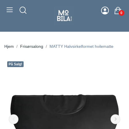
0
Hjem
Frisørsalong
MATTY Halvsirkelformet hvilematte
På Salg!