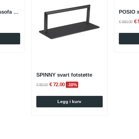
VOTRA Resepsjonssofa grå
POSIO 
€ 
€ 660.00
SPINNY svart fotstøtte
€ 72.00
-10%
€ 80.00
Legg i kurv