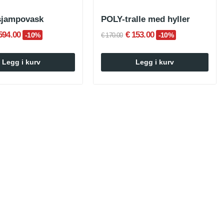
sjampovask
POLY-tralle med hyller
594.00
€ 153.00
-10%
-10%
€ 170.00
Legg i kurv
Legg i kurv