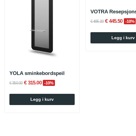
€ 445.50
-10%
€ 495.00
Legg i kurv
YOLA sminkebordspeil
€ 315.00
-10%
€ 350.00
Legg i kurv