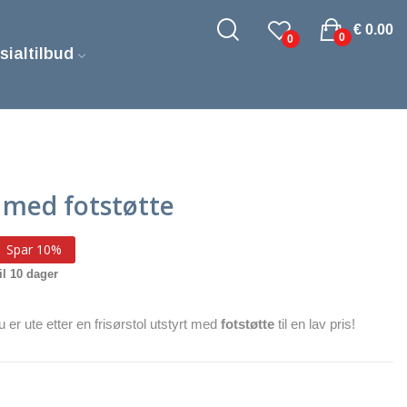
€ 0.00
0
0
sialtilbud
l med fotstøtte
Spar 10%
il 10 dager
u er ute etter en frisørstol utstyrt med
fotstøtte
til en lav pris!