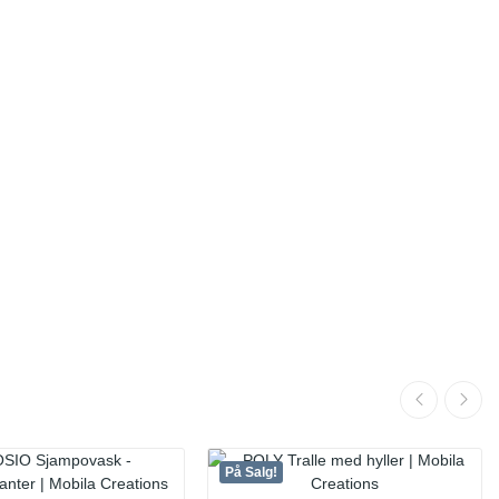
På Salg!