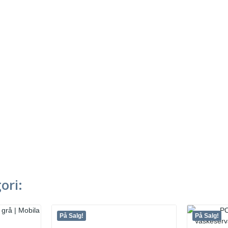
ori:
På Salg!
På Salg!