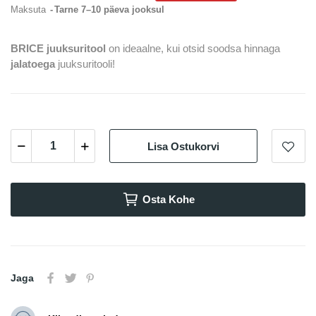
Maksuta
Tarne 7–10 päeva jooksul
BRICE juuksuritool
on ideaalne, kui otsid soodsa hinnaga
jalatoega
juuksuritooli!
Lisa Ostukorvi
Osta Kohe
Jaga