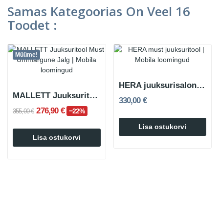
Samas Kategoorias On Veel 16
Toodet :
Müüme!
HERA juuksurisalongi tool
MALLETT Juuksuritool Must Ümmargune Jalg
330,00 €
276,90 €
−22%
355,00 €
Lisa ostukorvi
Lisa ostukorvi