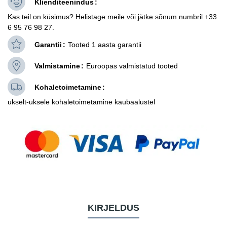
Klienditeenindus
Kas teil on küsimus? Helistage meile või jätke sõnum numbril +33
6 95 76 98 27.
Garantii
Tooted 1 aasta garantii
Valmistamine
Euroopas valmistatud tooted
Kohaletoimetamine
ukselt-uksele kohaletoimetamine kaubaalustel
KIRJELDUS