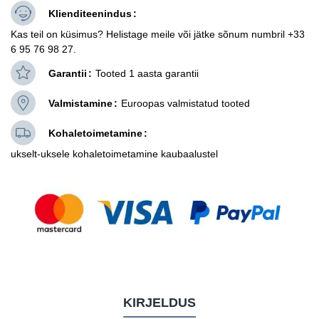
Klienditeenindus
Kas teil on küsimus? Helistage meile või jätke sõnum numbril +33
6 95 76 98 27.
Garantii
Tooted 1 aasta garantii
Valmistamine
Euroopas valmistatud tooted
Kohaletoimetamine
ukselt-uksele kohaletoimetamine kaubaalustel
KIRJELDUS