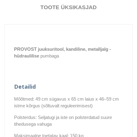
TOOTE ÜKSIKASJAD
PROVOST juuksuritool, kandiline, metalljalg
-
hüdraulilise
pumbaga
Detailid
Mõõtmed: 49 cm sügavus x 65 cm laius x 46–59 cm
istme kõrgus (sõltuvalt reguleerimisest)
Polsterdus: Seljatugi ja iste on polsterdatud suure
tihedusega vahuga
Maksimaalne toetatav kaal: 150 kg