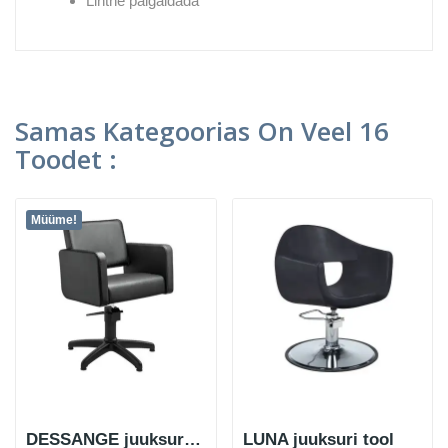
Lihtne paigaldada
Samas Kategoorias On Veel 16
Toodet :
Müüme!
DESSANGE juuksuritool must tähekujuline alus
LUNA juuksuri tool