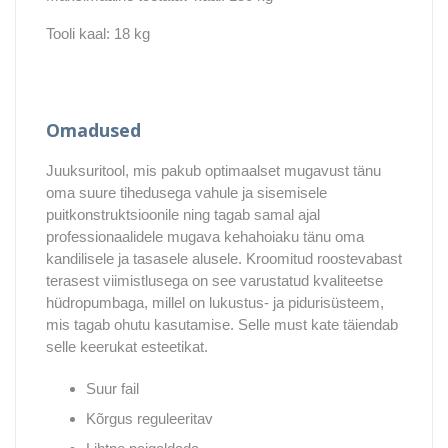
Tooli kaal: 18 kg
Omadused
Juuksuritool, mis pakub optimaalset mugavust tänu
oma suure tihedusega vahule ja sisemisele
puitkonstruktsioonile ning tagab samal ajal
professionaalidele mugava kehahoiaku tänu oma
kandilisele ja tasasele alusele. Kroomitud roostevabast
terasest viimistlusega on see varustatud kvaliteetse
hüdropumbaga, millel on lukustus- ja pidurisüsteem,
mis tagab ohutu kasutamise. Selle must kate täiendab
selle keerukat esteetikat.
Suur fail
Kõrgus reguleeritav