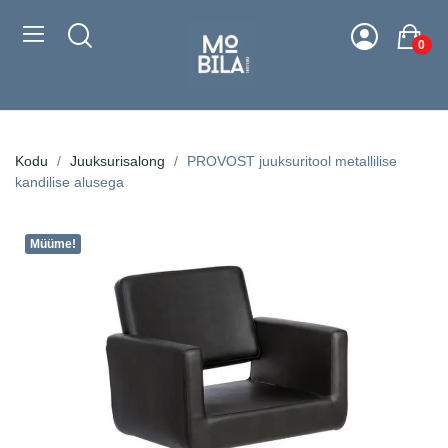
0
Kodu
Juuksurisalong
PROVOST juuksuritool metallilise
kandilise alusega
Müüme!