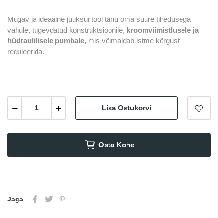
Mugav ja ideaalne juuksuritool tänu oma suure tihedusega
vahule, tugevdatud konstruktsioonile,
kroomviimistlusele ja
hüdraulilisele pumbale,
mis võimaldab istme kõrgust
reguleerida.
Lisa Ostukorvi
Osta Kohe
Jaga