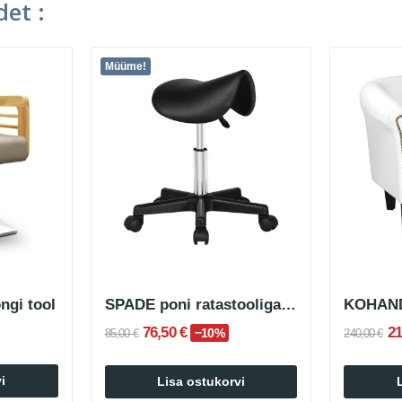
et :
Müüme!
ngi tool
SPADE poni ratastooliga tool
76,50 €
21
−10%
85,00 €
240,00 €
i
Lisa ostukorvi