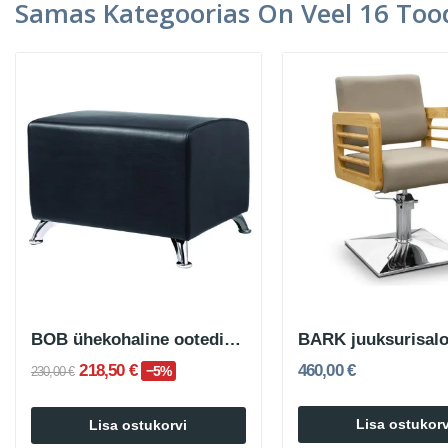
Samas Kategoorias On Veel 16 Tood
BOB ühekohaline ootediivan
BARK juuksurisalo
218,50 €
460,00 €
−5%
230,00 €
Lisa ostukorv
Lisa ostukorvi