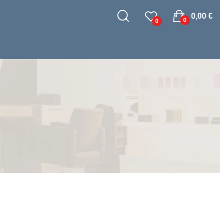
0,00 €
0
0