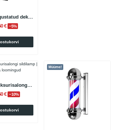
BARB Valgustatud dekoratiivne juuksurisalongi silt
50 €
−5%
 ostukorvi
Müüme!
LUMIO juuksurisalongi sildilamp
50 €
−10%
 ostukorvi