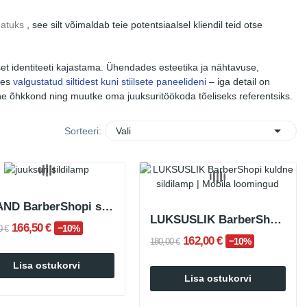
matuks
, see silt võimaldab teie potentsiaalsel kliendil teid otse
et identiteeti kajastama. Ühendades esteetika ja nähtavuse,
tes
valgustatud siltidest kuni stiilsete paneelideni
– iga detail on
alne õhkkond ning muutke oma juuksuritöökoda tõeliseks referentsiks.

Sorteeri:
Vali
BRAND BarberShopi sildilamp lambiga
LUKSUSLIK BarberShopi kuldne sildilamp
166,50 €
−10%
0 €
162,00 €
−10%
180,00 €
Lisa ostukorvi
Lisa ostukorvi