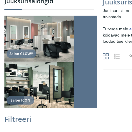
Juuksurisalongid
Juuksuri
Juuksuri silt on
tuvastada.
Tutvuge meie
e
köidavad meie t
loodud teie kli
K
Filtreeri