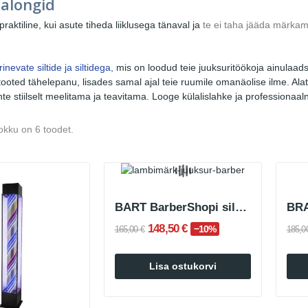
salongid
 praktiline, kui asute tiheda liiklusega tänaval ja
te ei taha jääda märka
rinevate siltide ja siltidega,
mis on loodud teie juuksuritöökoja ainulaads
ooted tähelepanu, lisades samal ajal teie ruumile omanäolise ilme. Ala
ente stiilselt meelitama ja teavitama. Looge külalislahke ja professiona
okku on 6 toodet.
BART BarberShopi sildilamp mustvalge
148,50 €
−10%
165,00 €
185,0
Lisa ostukorvi