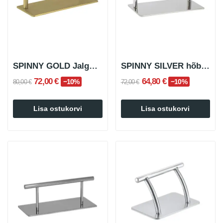
SPINNY GOLD Jalgpadi kuldne
SPINNY SILVER hõbedane jalatugi
72,00 €
64,80 €
−10%
−10%
80,00 €
72,00 €
Lisa ostukorvi
Lisa ostukorvi