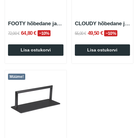
FOOTY hõbedane jalatugi
CLOUDY hõbedane jalatugi
64,80 €
49,50 €
−10%
−10%
72,00 €
55,00 €
Lisa ostukorvi
Lisa ostukorvi
Müüme!