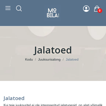
0
Jalatoed
Kodu
Juuksurisalong
Jalatoed
Jalatoed
Kui teie juuksuritel ei ole integreeritud jalatugesid, on alati võimalik