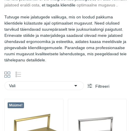
jalatoed eraldi osta,
et tagada kliendile
optimaalne mugavus
.
Tutvuge meie jalatugede valikuga, mis on loodud pakkuma
klientidele külastuste ajal optimaalset mugavust. Need olulised
tarvikud täiendavad suurepäraselt teie juuksurisalongi paigutust.
Erinevate stiilide ja materjalidega saadaval olevad meie jalatoed
ühendavad ergonoomika ja esteetika, aidates kaasa meeldivale ja
pingevabale kliendikogemusele. Parandage oma professionaalse
ruumi mugavust kvaliteetsete lahendustega, mis peegeldavad teie
tähelepanu detailidele.

Vali
Filtreeri
Müüme!