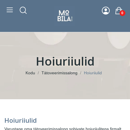
0
Hoiuriiulid
Kodu
Tätoveerimissalong
Hoiuriiulid
Hoiuriiulid
Varustage oma tätoveerimissalong sobivate hoiuriiulitega firmalt