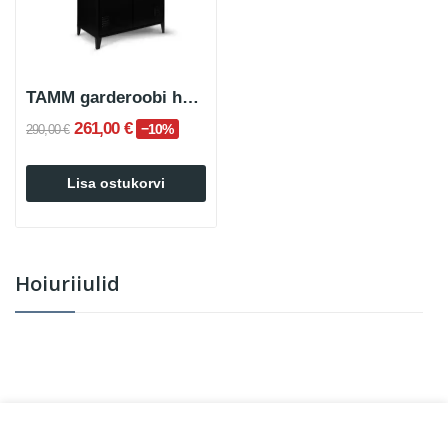
TAMM garderoobi hoiukapp
261,00 €
−10%
290,00 €
Lisa ostukorvi
Hoiuriiulid