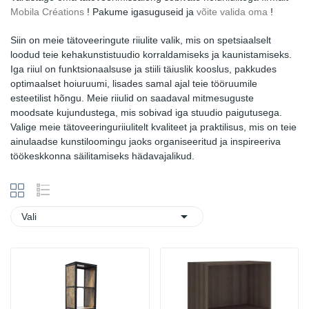
Mobila Créations
! Pakume igasuguseid ja
võite valida oma
!
Siin on meie tätoveeringute riiulite valik, mis on spetsiaalselt
loodud teie kehakunstistuudio korraldamiseks ja kaunistamiseks.
Iga riiul on funktsionaalsuse ja stiili täiuslik kooslus, pakkudes
optimaalset hoiuruumi, lisades samal ajal teie tööruumile
esteetilist hõngu. Meie riiulid on saadaval mitmesuguste
moodsate kujundustega, mis sobivad iga stuudio paigutusega.
Valige meie tätoveeringuriiulitelt kvaliteet ja praktilisus, mis on teie
ainulaadse kunstiloomingu jaoks organiseeritud ja inspireeriva
töökeskkonna säilitamiseks hädavajalikud.

Vali