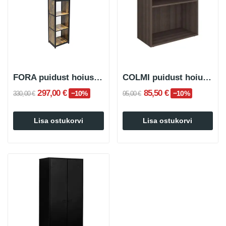
FORA puidust hoiustamis- ja sisustusmööbel
COLMI puidust hoiukapp
297,00 €
85,50 €
−10%
−10%
330,00 €
95,00 €
Lisa ostukorvi
Lisa ostukorvi