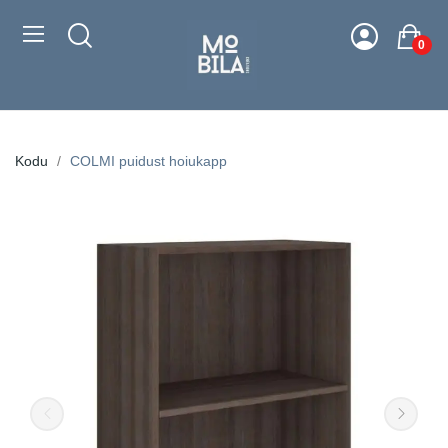
0
Kodu
COLMI puidust hoiukapp