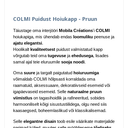
COLMI Puidust Hoiukapp
- Pruun
Täiustage oma interjööri
Mobila Créations
'i
COLMI
hoiukapiga, mis ühendab endas
loomuliku
peenuse ja
ajatu elegantsi
.
Hoolikalt
kvaliteetsest
puidust valmistatud kapp
võrgutab teid oma
tugevuse
ja
ehedusega
, lisades
samal ajal teie eluruumile
sooja noodi
.
Oma
suure
ja targalt paigutatud
hoiuruumiga
võimaldab COLMI hõlpsasti korraldada oma
raamatuid, aksessuaare, dekoratiivseid esemeid või
igapäevaseid esemeid. Selle
naturaalne pruun
viimistlus
on tagasihoidlik ja rafineeritud, sobides
harmooniliselt kõigi sisustustiilidega, olgu need siis
kaasaegsed, boheemlaslikud või klassikalisemad.
Selle
elegantne disain
toob esile väärikate materjalide
parimad küljed, muutes selle mööblieseme
tõeliseks