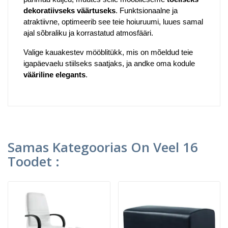
dekoratiivseks väärtuseks
. Funktsionaalne ja
atraktiivne, optimeerib see teie hoiuruumi, luues samal
ajal sõbraliku ja korrastatud atmosfääri.
Valige kauakestev mööblitükk, mis on mõeldud teie
igapäevaelu stiilseks saatjaks, ja andke oma kodule
vääriline elegants
.
Samas Kategoorias On Veel 16
Toodet :