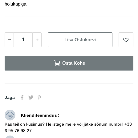
hoiukapiga.
Lisa Ostukorvi
Osta Kohe
Jaga
Klienditeenindus
Kas teil on küsimus? Helistage meile või jätke sõnum numbril +33
6 95 76 98 27.