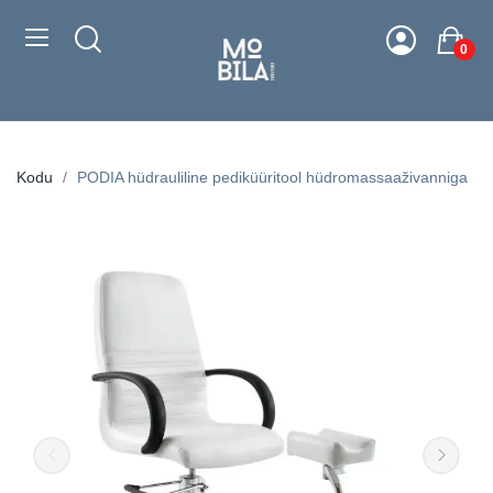
0
Kodu
PODIA hüdrauliline pediküüritool hüdromassaaživanniga