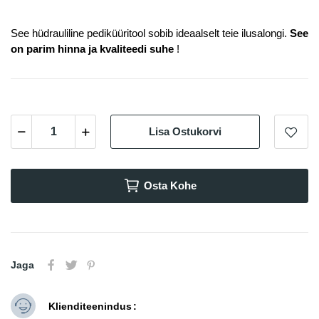
See hüdrauliline pediküüritool sobib ideaalselt teie ilusalongi.
See
on parim hinna ja kvaliteedi suhe
!
Lisa Ostukorvi
Osta Kohe
Jaga
Klienditeenindus