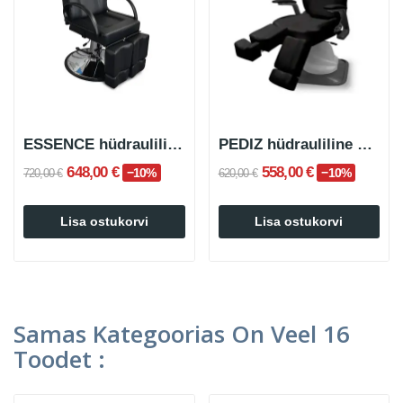
ESSENCE hüdrauliline pediküüritool
PEDIZ hüdrauliline pediküüritool
648,00 €
558,00 €
−10%
−10%
720,00 €
620,00 €
Lisa ostukorvi
Lisa ostukorvi
Samas Kategoorias On Veel 16
Toodet :