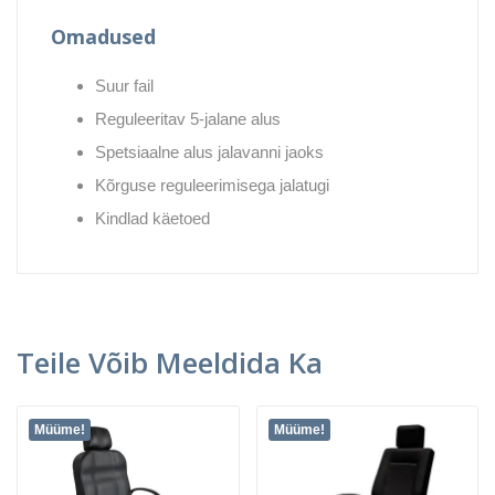
Omadused
Suur fail
Reguleeritav 5-jalane alus
Spetsiaalne alus jalavanni jaoks
Kõrguse reguleerimisega jalatugi
Kindlad käetoed
Teile Võib Meeldida Ka
Müüme!
Müüme!