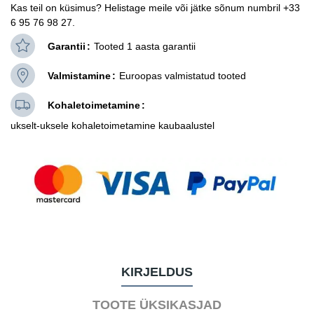
Kas teil on küsimus? Helistage meile või jätke sõnum numbril +33
6 95 76 98 27.
Garantii
Tooted 1 aasta garantii
Valmistamine
Euroopas valmistatud tooted
Kohaletoimetamine
ukselt-uksele kohaletoimetamine kaubaalustel
KIRJELDUS
TOOTE ÜKSIKASJAD