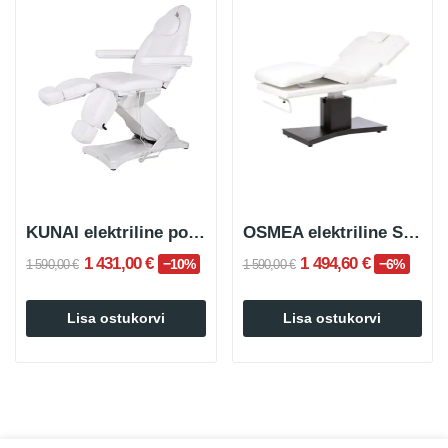
KUNAI elektriline podiaatriline/pediküüritool
OSMEA elektriline SPA massaažilaud
1 431,00 €
1 494,60 €
−10%
−6%
1 590,00 €
1 590,00 €
Lisa ostukorvi
Lisa ostukorvi