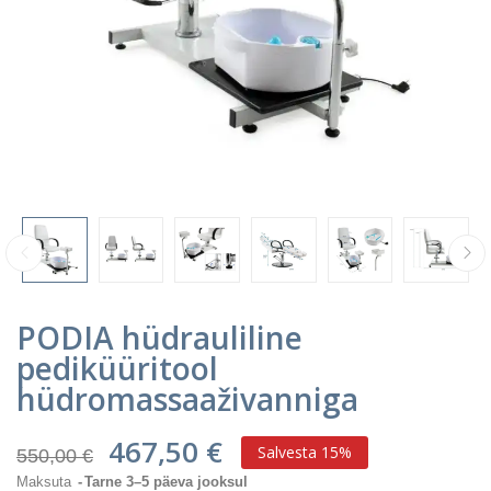
PODIA hüdrauliline
pediküüritool
hüdromassaaživanniga
467,50 €
Salvesta 15%
550,00 €
Maksuta
Tarne 3–5 päeva jooksul