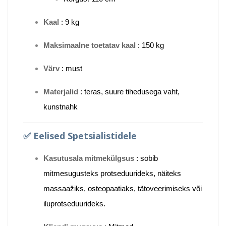
Kaal
: 9 kg
Maksimaalne toetatav kaal
: 150 kg
Värv
: must
Materjalid
: teras, suure tihedusega vaht,
kunstnahk
✅
Eelised Spetsialistidele
Kasutusala mitmekülgsus
: sobib
mitmesugusteks protseduurideks, näiteks
massaažiks, osteopaatiaks, tätoveerimiseks või
iluprotseduurideks.