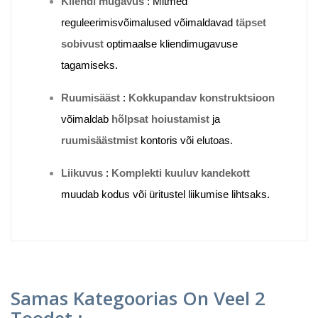
Kliendi mugavus
: Mitmed
reguleerimisvõimalused võimaldavad
täpset
sobivust
optimaalse kliendimugavuse
tagamiseks.
Ruumisääst
:
Kokkupandav konstruktsioon
võimaldab
hõlpsat hoiustamist
ja
ruumisäästmist
kontoris või elutoas.
Liikuvus
:
Komplekti kuuluv kandekott
muudab kodus või üritustel liikumise lihtsaks.
Samas Kategoorias On Veel 2
Toodet :