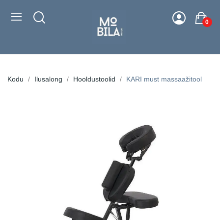
0
Kodu
Ilusalong
Hooldustoolid
KARI must massaažitool