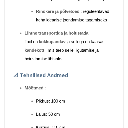
Rindkere ja põlvetoed
: reguleeritavad
keha ideaalse joondamise tagamiseks
Lihtne transportida ja hoiustada
Tool on
kokkupandav
ja sellega on kaasas
kandekott
, mis teeb selle liigutamise ja
hoiustamise lihtsaks.
📐
Tehnilised Andmed
Mõõtmed
:
Pikkus: 100 cm
Laius: 50 cm
Kõrgus: 110 cm