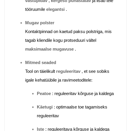
vastupidav
,
kergesti puhastatav
ja lisab teie
tööruumile
elegantsi
.
Mugav polster
Kontaktpinnad on kaetud paksu polstriga, mis
tagab kliendile kogu protseduuri vältel
maksimaalse mugavuse
.
Mitmed seaded
Tool on täielikult
reguleeritav
, et see sobiks
igale kehatüübile ja ravimeetoditele:
Peatoe
: reguleeritav kõrguse ja kaldega
Käetugi
: optimaalse toe tagamiseks
reguleeritav
Iste
: reguleeritava kõrguse ja kaldega