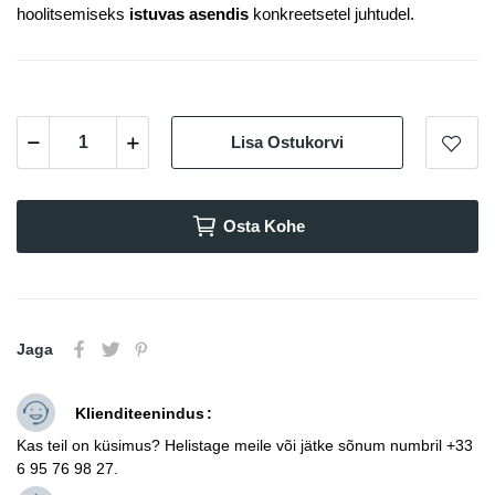
hoolitsemiseks
istuvas asendis
konkreetsetel juhtudel.
Lisa Ostukorvi
Osta Kohe
Jaga
Klienditeenindus
Kas teil on küsimus? Helistage meile või jätke sõnum numbril +33
6 95 76 98 27.