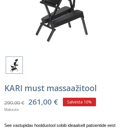
KARI must massaažitool
261,00 €
Salvesta 10%
290,00 €
Maksuta
See vastupidav hooldustool sobib ideaalselt patsientide eest