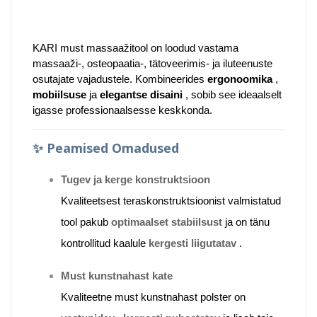
KARI
must massaažitool
on loodud vastama
massaaži-, osteopaatia-, tätoveerimis- ja iluteenuste
osutajate vajadustele. Kombineerides
ergonoomika
,
mobiilsuse
ja
elegantse disaini
, sobib see ideaalselt
igasse professionaalsesse keskkonda.
✨
Peamised Omadused
Tugev ja kerge konstruktsioon
Kvaliteetsest teraskonstruktsioonist valmistatud
tool pakub
optimaalset stabiilsust
ja on tänu
kontrollitud kaalule
kergesti liigutatav
.
Must kunstnahast kate
Kvaliteetne must kunstnahast polster on