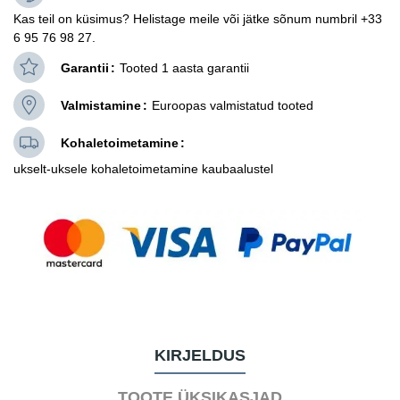
Kas teil on küsimus? Helistage meile või jätke sõnum numbril +33
6 95 76 98 27.
Garantii
Tooted 1 aasta garantii
Valmistamine
Euroopas valmistatud tooted
Kohaletoimetamine
ukselt-uksele kohaletoimetamine kaubaalustel
KIRJELDUS
TOOTE ÜKSIKASJAD