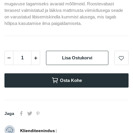
mugavuse tagamiseks avaraid mõõtmeid. Roostevabast
terasest valmistatud ja läikiva mattmusta viimistlusega seade
on varustatud libisemiskindla kummist alusega, mis tagab
hõlpsa kasutamise ilma paigaldamiseta.
Lisa Ostukorvi
Osta Kohe
Jaga
Klienditeenindus