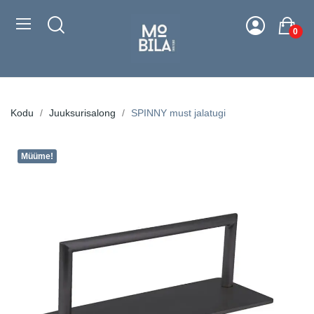
0
Kodu
Juuksurisalong
SPINNY must jalatugi
Müüme!