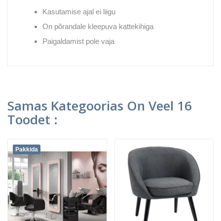
Kasutamise ajal ei liigu
On põrandale kleepuva kattekihiga
Paigaldamist pole vaja
Samas Kategoorias On Veel 16
Toodet :
Pakkida