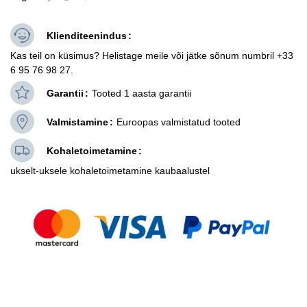
Klienditeenindus
Kas teil on küsimus? Helistage meile või jätke sõnum numbril +33
6 95 76 98 27.
Garantii
Tooted 1 aasta garantii
Valmistamine
Euroopas valmistatud tooted
Kohaletoimetamine
ukselt-uksele kohaletoimetamine kaubaalustel