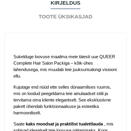
KIRJELDUS
TOOTE ÜKSIKASJAD
Sukelduge loovuse maailma meie täiesti uue QUEER
Complete Hair Salon Packiga – kõik-ühes
lahendusega, mis muudab teie juuksurisalongi visiooni
ellu.
Kujutage end nüüd ette selles dünaamilises ruumis,
mis on loodud peegeldama teie ainulaadset stiili ja
tervitama oma kliente elegantselt. See eksklusiivne
pakett ühendab funktsionaalsuse ja esteetika
harmooniliselt.
Saate
kaks moodsat ja praktilist tualettlauda
, mis
sobivad ideaalselt teie loovuse näitamiseks. Koos