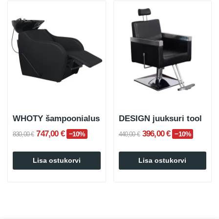
WHOTY šampoonialus
DESIGN juuksuri tool
747,00 €
396,00 €
−10%
−10%
830,00 €
440,00 €
Lisa ostukorvi
Lisa ostukorvi