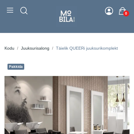
0
Kodu
Juuksurisalong
Täielik QUEERi juuksurikomplekt
Pakkida