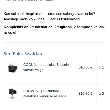
Maksuta
Livré sous 2 Semaines
Kas sul napib inspiratsiooni oma uue salongi avamiseks?
Avastage meie kõik-ühes Queer juuksurisalong!
Komplektis on 2 tualettlauda, 2 tugitooli, 2 šampoonikaussi
ja käru!
See Pakk Sisaldab
COOL šampoonialus Basseini
518,50 €
x 2
värvus-Valge
PROVOST juuksuritool
310,50 €
x 2
metallilise kandilise alusega