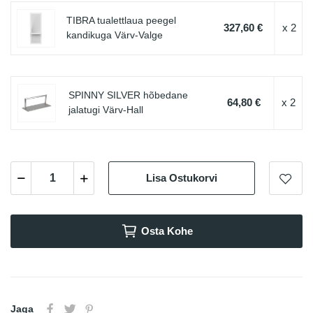
TIBRA tualettlaua peegel
327,60 €
x 2
kandikuga Värv-Valge
SPINNY SILVER hõbedane
64,80 €
x 2
jalatugi Värv-Hall
Lisa Ostukorvi
Osta Kohe
Jaga