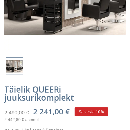
Täielik QUEERi
juuksurikomplekt
2 241,00 €
Salvesta 10%
2 490,00 €
2 442,80 € asemel