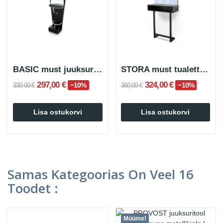
BASIC must juuksuri- ja ilusalongi tualettlaud
STORA must tualettlaud
297,00 €
324,00 €
−10%
−10%
330,00 €
360,00 €
Lisa ostukorvi
Lisa ostukorvi
Samas Kategoorias On Veel 16
Toodet :
Müüme!