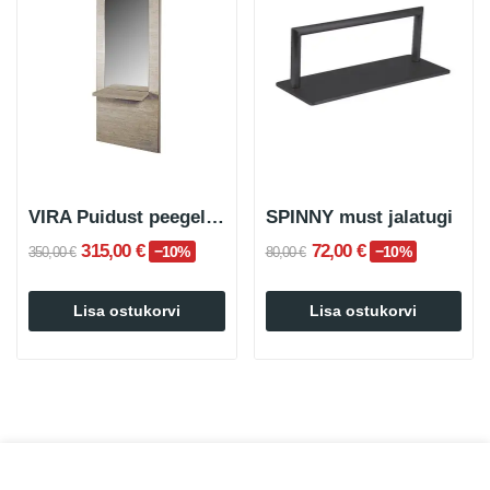
VIRA Puidust peegellauaga riiuliga
SPINNY must jalatugi
315,00 €
72,00 €
−10%
−10%
350,00 €
80,00 €
Lisa ostukorvi
Lisa ostukorvi