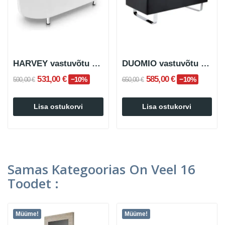
HARVEY vastuvõtu diivan
DUOMIO vastuvõtu diivan
531,00 €
585,00 €
−10%
−10%
590,00 €
650,00 €
Lisa ostukorvi
Lisa ostukorvi
Samas Kategoorias On Veel 16
Toodet :
Müüme!
Müüme!