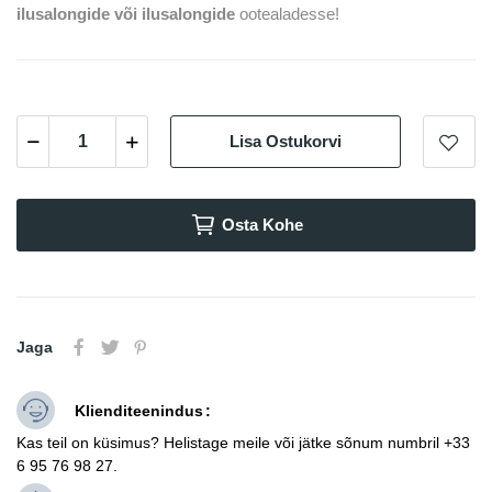
ilusalongide või ilusalongide
ootealadesse!
Lisa Ostukorvi
Osta Kohe
Jaga
Klienditeenindus
Kas teil on küsimus? Helistage meile või jätke sõnum numbril +33
6 95 76 98 27.