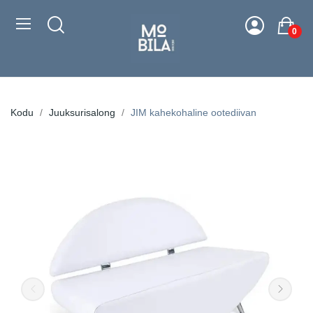
0
Kodu
Juuksurisalong
JIM kahekohaline ootediivan