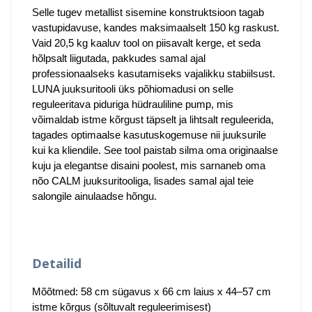
Selle tugev metallist sisemine konstruktsioon tagab
vastupidavuse, kandes maksimaalselt 150 kg raskust.
Vaid 20,5 kg kaaluv tool on piisavalt kerge, et seda
hõlpsalt liigutada, pakkudes samal ajal
professionaalseks kasutamiseks vajalikku stabiilsust.
LUNA juuksuritooli üks põhiomadusi on selle
reguleeritava piduriga hüdrauliline pump, mis
võimaldab istme kõrgust täpselt ja lihtsalt reguleerida,
tagades optimaalse kasutuskogemuse nii juuksurile
kui ka kliendile. See tool paistab silma oma originaalse
kuju ja elegantse disaini poolest, mis sarnaneb oma
nõo CALM juuksuritooliga, lisades samal ajal teie
salongile ainulaadse hõngu.
Detailid
Mõõtmed: 58 cm sügavus x 66 cm laius x 44–57 cm
istme kõrgus (sõltuvalt reguleerimisest)