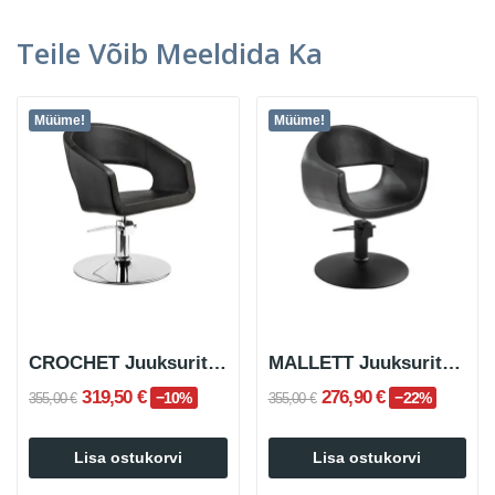
Teile Võib Meeldida Ka
Müüme!
Müüme!
CROCHET Juuksuritool Ümmargune Metallik Jalg
MALLETT Juuksuritool Must Ümmargune Jalg
319,50 €
276,90 €
−10%
−22%
355,00 €
355,00 €
Lisa ostukorvi
Lisa ostukorvi