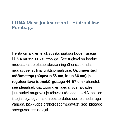
LUNA Must Juuksuritool - Hüdraulilise
Pumbaga
Hellita oma kliente luksusliku juuksurikogemusega
LUNA musta juuksuritooliga. See tugitool on loodud
moodsatesse elutubadesse ning ühendab endas
mugavuse, stiili ja funktsionaalsuse.
Optimeeritud
mõõtmetega (sügavus 58 cm, laius 66 cm) ja
reguleeritava istmekõrgusega 44–57 cm
kohandub
see ideaalselt igat tüüpi klientidega, võimaldades
juuksuritel mugavalt ja tõhusalt töötada. LUNA toolil on
iste ja seljatugi, mis on polsterdatud suure tihedusega
vahuga, pakkudes erakordset mugavust isegi pikkade
soenguseansside ajal.