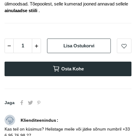
ülimoodsad. Tõepoolest, selle kumerad jooned annavad sellele
ainulaadse stiili
.
Lisa Ostukorvi
Osta Kohe
Jaga
Klienditeenindus
Kas teil on küsimus? Helistage meile või jätke sõnum numbril +33
6 95 76 98 27.