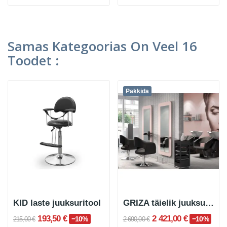
Samas Kategoorias On Veel 16
Toodet :
Pakkida
KID laste juuksuritool
GRIZA täielik juuksurikomplekt
193,50 €
2 421,00 €
−10%
−10%
215,00 €
2 690,00 €