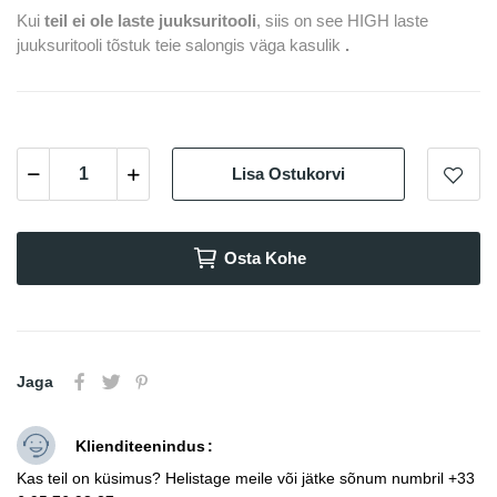
Kui
teil ei ole laste juuksuritooli
, siis on see HIGH laste
juuksuritooli tõstuk teie salongis väga kasulik
.
Lisa Ostukorvi
Osta Kohe
Jaga
Klienditeenindus
Kas teil on küsimus? Helistage meile või jätke sõnum numbril +33