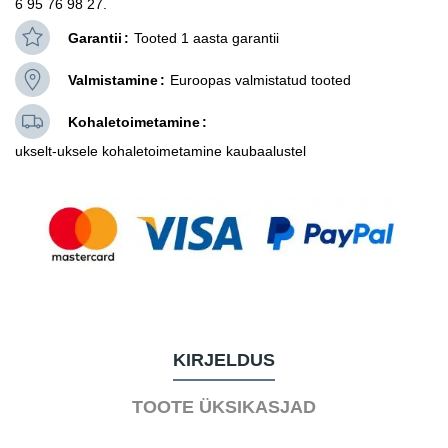
6 95 76 98 27.
Garantii
Tooted 1 aasta garantii
Valmistamine
Euroopas valmistatud tooted
Kohaletoimetamine
ukselt-uksele kohaletoimetamine kaubaalustel
KIRJELDUS
TOOTE ÜKSIKASJAD