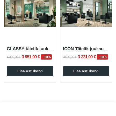
GLASSY täielik juuksurisalongi komplekt
ICON Täielik juuksurikomplekt
3 951,00 €
3 231,00 €
−10%
−10%
4 390,00 €
3 590,00 €
Lisa ostukorvi
Lisa ostukorvi