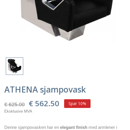
ATHENA sjampovask
€ 562.50
Spar 10%
€ 625.00
Eksklusive MVA
Denne sjampovasken har en
elegant finish
med armlener i