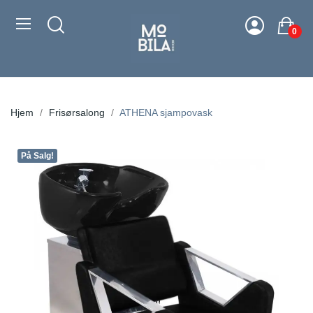
0
Hjem
Frisørsalong
ATHENA sjampovask
På Salg!