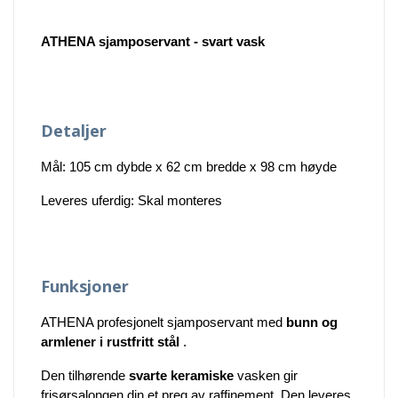
ATHENA sjamposervant - svart vask
Detaljer
Mål: 105 cm dybde x 62 cm bredde x 98 cm høyde
Leveres uferdig: Skal monteres
Funksjoner
ATHENA profesjonelt sjamposervant med
bunn og
armlener i rustfritt stål
.
Den tilhørende
svarte keramiske
vasken gir
frisørsalongen din et preg av raffinement. Den leveres