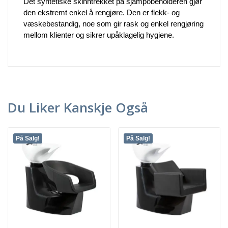
Det syntetiske skinntrekket på sjampobeholderen gjør
den ekstremt enkel å rengjøre. Den er flekk- og
væskebestandig, noe som gir rask og enkel rengjøring
mellom klienter og sikrer upåklagelig hygiene.
Du Liker Kanskje Også
På Salg!
På Salg!