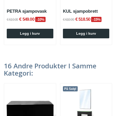
PETRA sjampovask
KUL sjampobrett
€ 549.00
€ 518.50
-10%
-15%
€ 610.00
€ 610.00
Legg i kurv
Legg i kurv
16 Andre Produkter I Samme
Kategori:
På Salg!