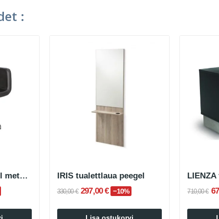
et :
ROBIN juuksuritool metallik tähekujulise alusega
IRIS tualettlaua peegel
297,00 €
67
−10%
330,00 €
710,00 €
i
Lisa ostukorvi