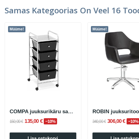
Samas Kategoorias On Veel 16 Tood
Müüme!
Müüme!
COMPA juuksurikäru sahtlitega
135,00 €
306,00 €
−10%
−10%
150,00 €
340,00 €
Lisa ostukorvi
Lisa ostukorv