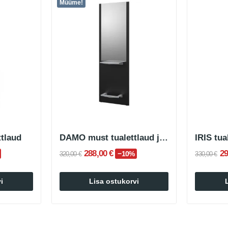
Müüme!
tlaud
DAMO must tualettlaud jalatoega
IRIS tua
288,00 €
29
−10%
320,00 €
330,00 €
i
Lisa ostukorvi