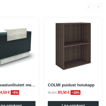
LIENZA vastuvõtulett messil
COLMI puidust hoiukapp
4,50 €
85,50 €
−5%
−10%
95,00 €
Lisa ostukorvi
Lisa ostukorvi