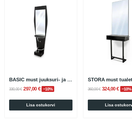
BASIC must juuksuri- ja ilusalongi tualettlaud
STORA must tualet
297,00 €
324,00 €
−10%
−10%
330,00 €
360,00 €
Lisa ostukorvi
Lisa ostukorv