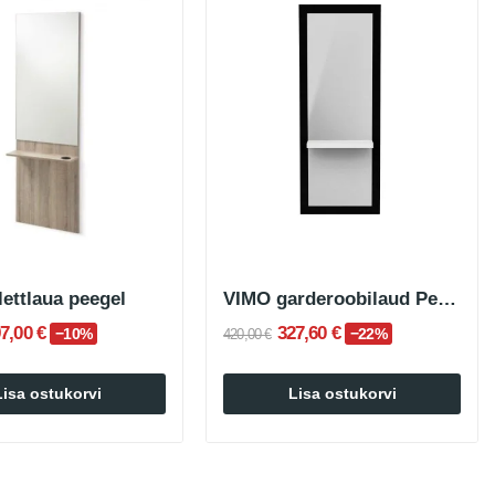
lettlaua peegel
VIMO garderoobilaud Peegel koos kandikuga
7,00 €
327,60 €
−10%
−22%
420,00 €
Lisa ostukorvi
Lisa ostukorvi