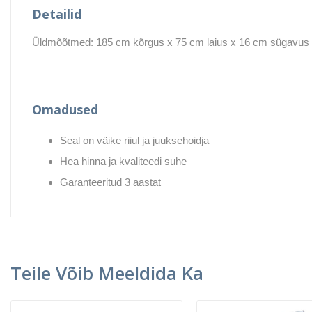
Detailid
Üldmõõtmed: 185 cm kõrgus x 75 cm laius x 16 cm sügavus
Omadused
Seal on väike riiul ja juuksehoidja
Hea hinna ja kvaliteedi suhe
Garanteeritud 3 aastat
Teile Võib Meeldida Ka