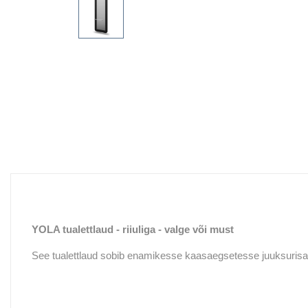
YOLA tualettlaud - riiuliga - valge või must
See tualettlaud sobib enamikesse kaasaegsetesse juuksurisa