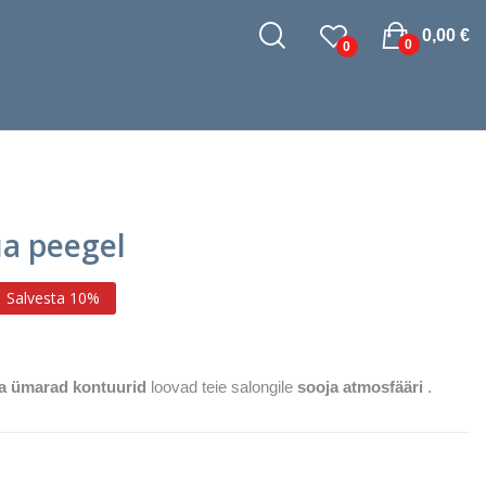
0,00 €
0
0
ua peegel
Salvesta 10%
ja ümarad kontuurid
loovad teie salongile
sooja atmosfääri
.