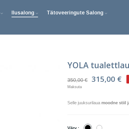
Ilusalong
Tätoveeringute Salong
YOLA tualettla
315,00 €
350,00 €
Maksuta
Selle juuksurilaua
moodne stiil 
Must
Valge
Värv :