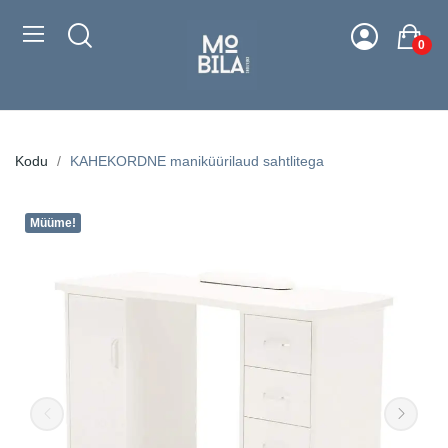
0
Kodu
KAHEKORDNE maniküürilaud sahtlitega
Müüme!