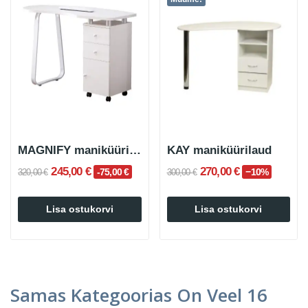
MAGNIFY maniküürilaud riiulitega
KAY maniküürilaud
245,00 €
270,00 €
-75,00 €
−10%
320,00 €
300,00 €
Lisa ostukorvi
Lisa ostukorvi
Samas Kategoorias On Veel 16