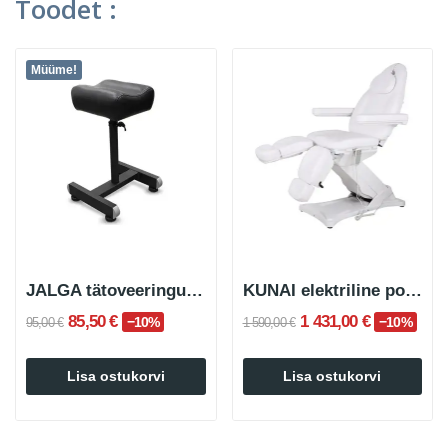
Toodet :
Müüme!
JALGA tätoveeringualus jalale
KUNAI elektriline podiaatriline/pediküüritool
85,50 €
1 431,00 €
−10%
−10%
95,00 €
1 590,00 €
Lisa ostukorvi
Lisa ostukorvi