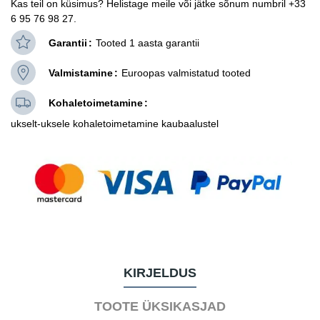
Kas teil on küsimus? Helistage meile või jätke sõnum numbril +33
6 95 76 98 27.
Garantii
Tooted 1 aasta garantii
Valmistamine
Euroopas valmistatud tooted
Kohaletoimetamine
ukselt-uksele kohaletoimetamine kaubaalustel
KIRJELDUS
TOOTE ÜKSIKASJAD