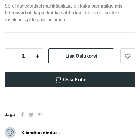
Sellel kahekordsel maniküürilaual on
kaks panipaika, mis
hõlmavad nii kappi kui ka sahtlirida
. Ideaalne, kui teie
ilusalongis pole palju hoiuruumi!
Lisa Ostukorvi
Osta Kohe
Jaga
Klienditeenindus