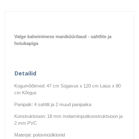
Valge kaheinimese maniküürilaud - sahtlite ja
hoiukapiga
Detailid
Kogumõõtmed: 47 cm Sügavus x 120 cm Laius x 80
cm Kõrgus
Panipaik: 4 sahtlit ja 2 muud panipaika
Konstruktsioon: 18 mm melamiinpuitkonstruktsioon ja
2 mm PVC
Materjal: polüvinüülkloriid