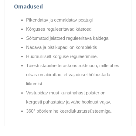
Omadused
Pikendatav ja eemaldatav peatugi
Kõrguses reguleeritavad käetoed
Sõltumatud jalatoed reguleeritava kaldega
Näoava ja pistikupadi on komplektis
Hüdrauliliselt kõrguse reguleerimine.
Täiesti stabiilne teraskonstruktsioon, mille ühes
otsas on abirattad, et vajadusel hõlbustada
liikumist.
Vastupidav must kunstnahast polster on
kergesti puhastatav ja vähe hooldust vajav.
360° pöörlemine keerdlukustussüsteemiga.