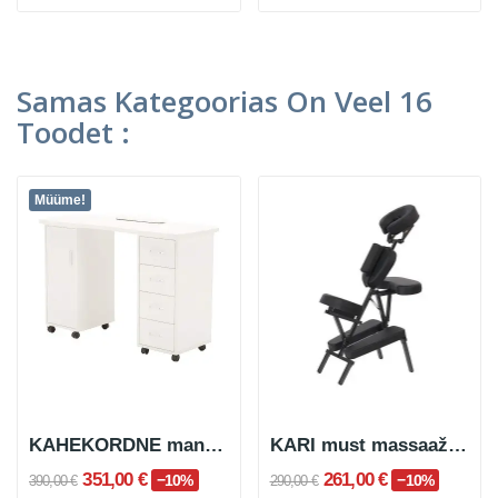
Samas Kategoorias On Veel 16
Toodet :
Müüme!
KAHEKORDNE maniküürilaud sahtlitega
KARI must massaažitool
351,00 €
261,00 €
−10%
−10%
390,00 €
290,00 €