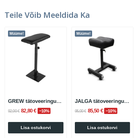
Teile Võib Meeldida Ka
Müüme!
Müüme!
GREW tätoveeringualuse hoidik käele ja jalale
JALGA tätoveeringualus jalale
82,80 €
85,50 €
−10%
−10%
92,00 €
95,00 €
Lisa ostukorvi
Lisa ostukorvi