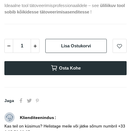
Ideaalne tool tätoveerimisprofessionaalidele – see
üliliikuv tool
sobib kõikidesse tätoveerimisasenditesse
!
Lisa Ostukorvi
Osta Kohe
Jaga
Klienditeenindus
Kas teil on küsimus? Helistage meile või jätke sõnum numbril +33