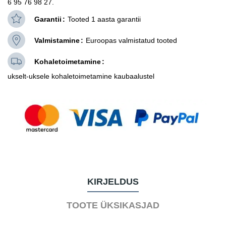
6 95 76 98 27.
Garantii
Tooted 1 aasta garantii
Valmistamine
Euroopas valmistatud tooted
Kohaletoimetamine
ukselt-uksele kohaletoimetamine kaubaalustel
KIRJELDUS
TOOTE ÜKSIKASJAD