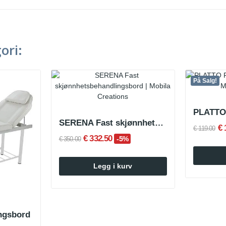
ori:
På Salg!
SERENA Fast skjønnhetsbehandlingsbord
€ 
€ 119.00
€ 332.50
-5%
€ 350.00
Legg i kurv
ngsbord