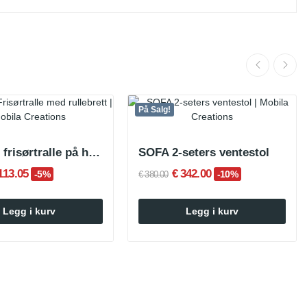
På Salg!
PLATTO frisørtralle på hjul med svart brett
SOFA 2-seters ventestol
113.05
€ 342.00
-5%
-10%
€ 380.00
Legg i kurv
Legg i kurv