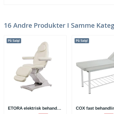
16 Andre Produkter I Samme Kateg
På Salg!
På Salg!
ETORA elektrisk behandlingsstol med 3 motorer
COX fast behandli