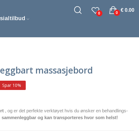
€ 0.00
0
0
sialtilbud
eggbart massasjebord
Spar 10%
rt
, og er det perfekte verktøyet hvis du ønsker en behandlings-
,
sammenleggbar og kan transporteres hvor som helst!