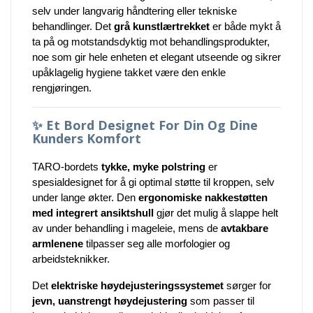
selv under langvarig håndtering eller tekniske
behandlinger. Det
grå kunstlærtrekket
er både mykt å
ta på og motstandsdyktig mot behandlingsprodukter,
noe som gir hele enheten et elegant utseende og sikrer
upåklagelig hygiene takket være den enkle
rengjøringen.
✨
Et Bord Designet For Din Og Dine
Kunders Komfort
TARO-bordets
tykke, myke polstring
er
spesialdesignet for å gi optimal støtte til kroppen, selv
under lange økter. Den
ergonomiske nakkestøtten
med integrert ansiktshull
gjør det mulig å slappe helt
av under behandling i mageleie, mens de
avtakbare
armlenene
tilpasser seg alle morfologier og
arbeidsteknikker.
Det
elektriske høydejusteringssystemet
sørger for
jevn, uanstrengt høydejustering
som passer til