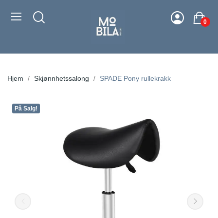
0
Hjem
Skjønnhetssalong
SPADE Pony rullekrakk
På Salg!