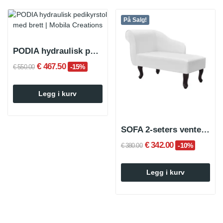
På Salg!
PODIA hydraulisk pedikyrstol med...
€ 467.50
-15%
€ 550.00
Legg i kurv
SOFA 2-seters ventestol
€ 342.00
-10%
€ 380.00
Legg i kurv