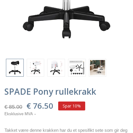
SPADE Pony rullekrakk
€ 76.50
Spar 10%
€ 85.00
Eksklusive MVA
Takket være denne krakken har du et spesifikt sete som gir deg