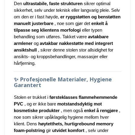
Den
ultrastabile, faste strukturen
sikrer optimal
sikkerhet, selv under teknisk eller langvarig pleie. Selv
om den er i fast høyde,
er ryggstøtten og benstøtten
manuelt justerbare
, noe som gjør det
enkelt å
tilpasse seg klientens morfologi
eller typen
behandling som utføres. Takket være
avtakbare
armlener
og
avtakbar nakkestøtte med integrert
ansiktshull
, sikrer denne stolen stor allsidighet for
ansikts- og kroppsbehandlinger, massasjer eller
hårfjerning.
✨
Profesjonelle Materialer, Hygiene
Garantert
Stolen er trukket i
førsteklasses flammehemmende
PVC
, og er ikke bare
motstandsdyktig mot
kosmetiske produkter
, men også
enkel å rengjøre
,
noe som sikrer upåklagelig hygiene mellom hver
klient. Dens
høytetthets, hurtigrebound memory
foam-polstring
gir
utvidet komfort
, selv under