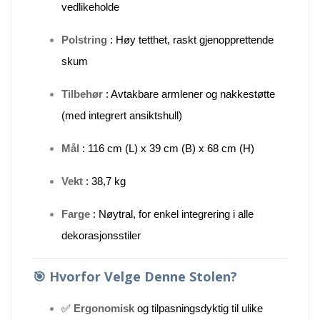
vedlikeholde
Polstring
: Høy tetthet, raskt gjenopprettende
skum
Tilbehør
: Avtakbare armlener og nakkestøtte
(med integrert ansiktshull)
Mål
: 116 cm (L) x 39 cm (B) x 68 cm (H)
Vekt
: 38,7 kg
Farge
: Nøytral, for enkel integrering i alle
dekorasjonsstiler
🎯
Hvorfor Velge Denne Stolen?
✅
Ergonomisk
og tilpasningsdyktig til ulike