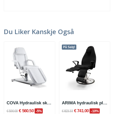
Du Liker Kanskje Også
På Salg!
COVA Hydraulisk skjønnhetspleiestol
ARIMA hydraulisk pleiestol
€ 560.50
€ 741.00
-5%
-10%
€ 590.00
€ 823.33