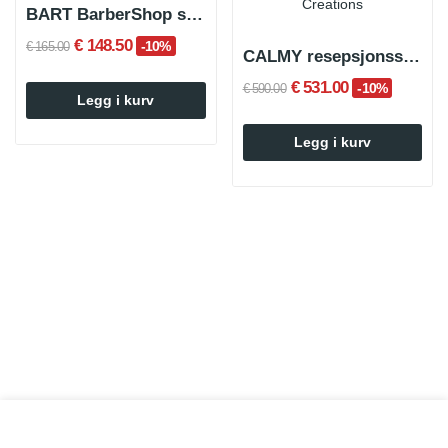
BART BarberShop skiltlampe svart og hvit
€ 148.50
-10%
€ 165.00
CALMY resepsjonssofa
€ 531.00
-10%
€ 590.00
Legg i kurv
Legg i kurv