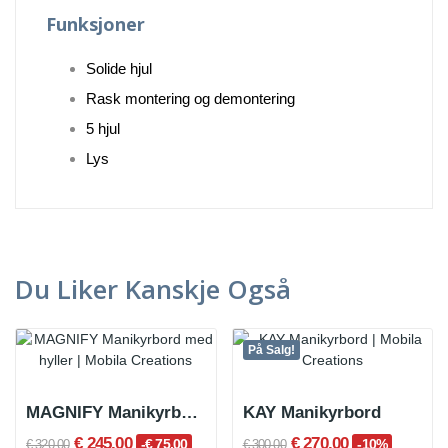
Funksjoner
Solide hjul
Rask montering og demontering
5 hjul
Lys
Du Liker Kanskje Også
På Salg!
MAGNIFY Manikyrbord med hyller
KAY Manikyrbord
€ 245.00
€ 270.00
-€ 75.00
-10%
€ 320.00
€ 300.00