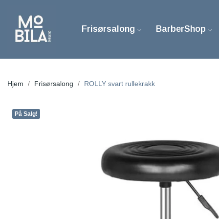
Frisørsalong
BarberShop
Hjem
Frisørsalong
ROLLY svart rullekrakk
På Salg!