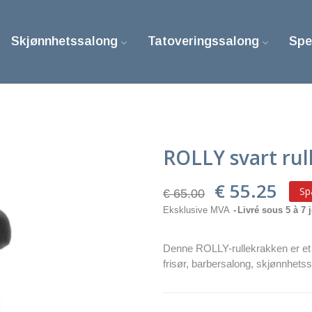
Skjønnhetssalong
Tatoveringssalong
Spe
ROLLY svart rul
€ 55.25
Sp
€ 65.00
Eksklusive MVA
Livré sous 5 à 7 
Denne ROLLY-rullekrakken er e
frisør, barbersalong, skjønnhetssa