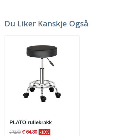
Du Liker Kanskje Også
PLATO rullekrakk
€ 64.80
-10%
€ 72.00