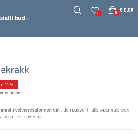
€ 0.00
0
0
sialtilbud
lekrakk
ar 15%
jours ouvrés
t
must i velværesalongen din
, den passer til alle typer salonger:
long eller tatovering.