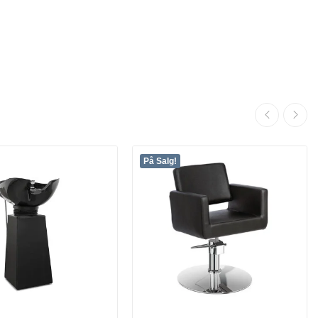
På Salg!