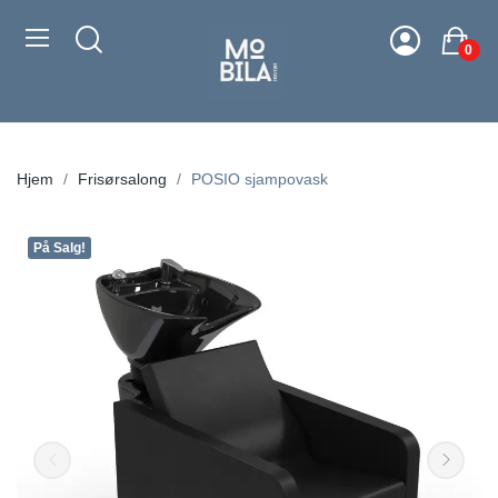
0
Hjem
Frisørsalong
POSIO sjampovask
På Salg!