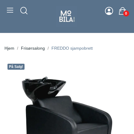
0
Hjem
Frisørsalong
FREDDO sjampobrett
På Salg!