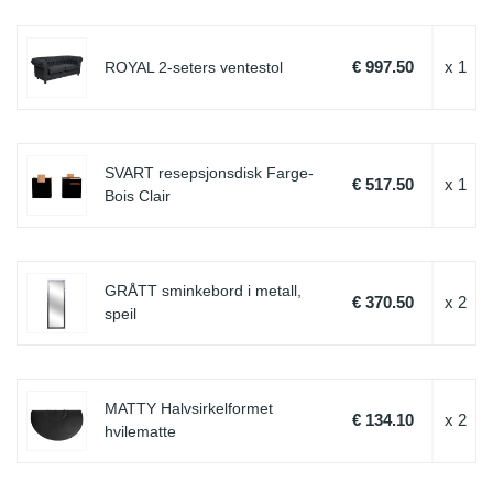
€ 997.50
x 1
ROYAL 2-seters ventestol
SVART resepsjonsdisk Farge-
€ 517.50
x 1
Bois Clair
GRÅTT sminkebord i metall,
€ 370.50
x 2
speil
MATTY Halvsirkelformet
€ 134.10
x 2
hvilematte