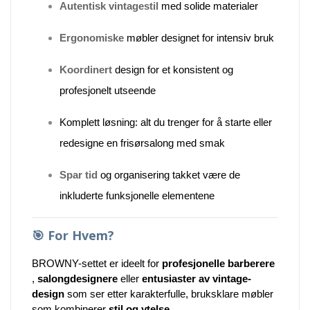
Autentisk vintagestil
med solide materialer
Ergonomiske
møbler designet for intensiv bruk
Koordinert
design for et konsistent og
profesjonelt utseende
Komplett løsning: alt du trenger for å starte eller
redesigne en frisørsalong med smak
Spar tid
og organisering takket være de
inkluderte funksjonelle elementene
🎯
For Hvem?
BROWNY-settet er ideelt for
profesjonelle barberere
,
salongdesignere
eller
entusiaster av vintage-
design
som ser etter karakterfulle, bruksklare møbler
som kombinerer
stil og ytelse
.