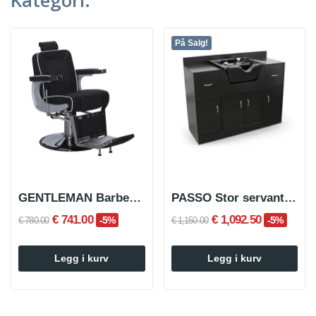
På Salg!
GENTLEMAN Barberstol
PASSO Stor servant med oppbevaring
€ 741.00
€ 1,092.50
-5%
-5%
€ 780.00
€ 1,150.00
Legg i kurv
Legg i kurv