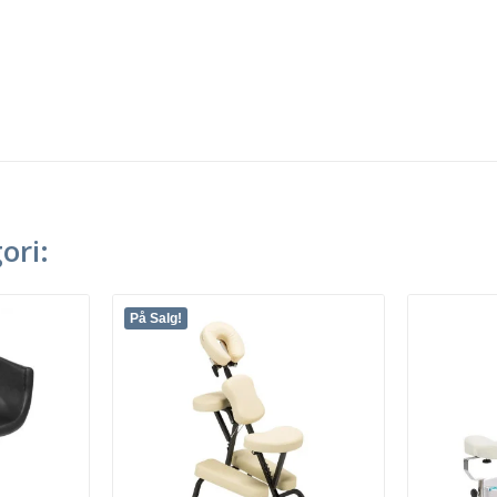
ori:
På Salg!