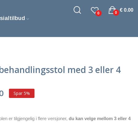
€ 0.00
0
0
sialtilbud
 behandlingsstol med 3 eller 4
50
Spar 5%
n er tilgjengelig i flere versjoner,
du kan velge mellom 3 eller 4