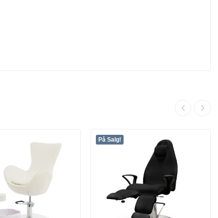
På Salg!