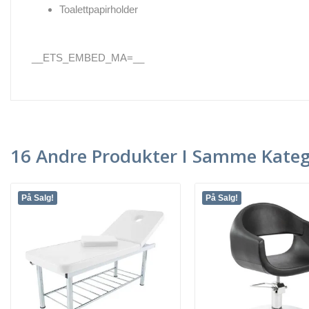
Toalettpapirholder
__ETS_EMBED_MA=__
16 Andre Produkter I Samme Kateg
På Salg!
På Salg!