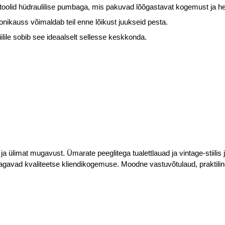
ad toolid hüdraulilise pumbaga, mis pakuvad lõõgastavat kogemust ja h
ikauss võimaldab teil enne lõikust juukseid pesta.
ilile sobib see ideaalselt sellesse keskkonda.
limat mugavust. Ümarate peeglitega tualettlauad ja vintage-stiilis j
agavad kvaliteetse kliendikogemuse. Moodne vastuvõtulaud, praktilin