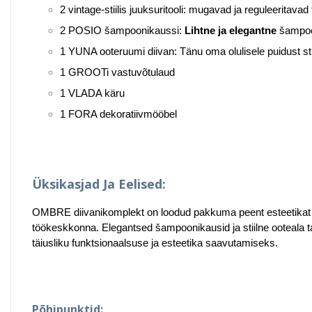
2 vintage-stiilis juuksuritooli: mugavad ja reguleeritav
2 POSIO šampoonikaussi:
Lihtne ja elegantne
šampoon
1 YUNA ooteruumi diivan: Tänu oma olulisele puidust sti
1 GROOTi vastuvõtulaud
1 VLADA käru
1 FORA dekoratiivmööbel
Üksikasjad Ja Eelised:
OMBRE diivanikomplekt on loodud pakkuma peent esteetikat ja ü
töökeskkonna. Elegantsed šampoonikausid ja stiilne ooteala t
täiusliku funktsionaalsuse ja esteetika saavutamiseks.
Põhipunktid: