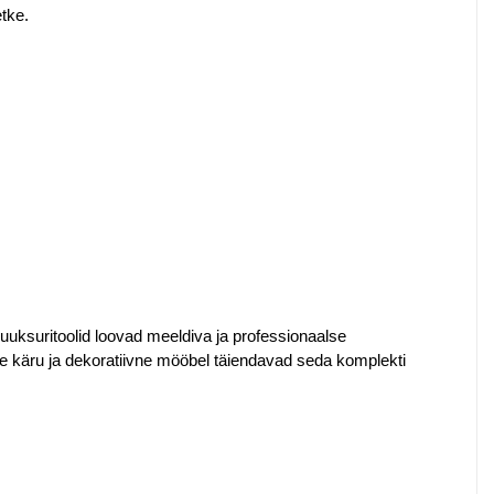
etke.
uuksuritoolid loovad meeldiva ja professionaalse
e käru ja dekoratiivne mööbel täiendavad seda komplekti