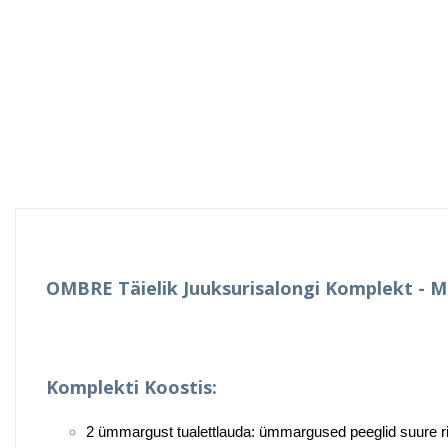
OMBRE Täielik Juuksurisalongi Komplekt - 
Komplekti Koostis:
2 ümmargust tualettlauda: ümmargused peeglid suure rii