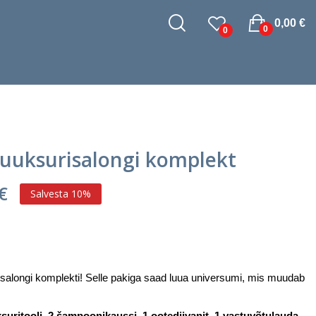
0,00 €
0
0
juuksurisalongi komplekt
 €
Salvesta 10%
isalongi komplekti! Selle pakiga saad luua universumi, mis muudab
ksuritooli, 2 šampoonikaussi, 1 ootediivanit, 1 vastuvõtulauda,