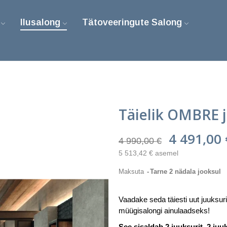
Ilusalong
Tätoveeringute Salong
Täielik OMBRE 
4 491,00
4 990,00 €
5 513,42 € asemel
Maksuta
Tarne 2 nädala jooksul
Vaadake seda täiesti uut juuksur
müügisalongi ainulaadseks!
See sisaldab 2 juuksurit, 2 juu