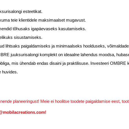
ksurisalongi esteetikat.
kkuma teie klientidele maksimaalset mugavust.
lemendid tõhusaks igapäevaseks kasutamiseks.
ielikuks sisustamiseks.
dud lihtsaks paigaldamiseks ja minimaalseks hoolduseks, võimaldade
RE juuksurisalongi komplekt on ideaalne lahendus moodsa, hubase 
liga, mis ühendab endas disaini ja praktilisuse. Investeeri OMBRE k
e huvides.
 nende planeeringust! Meie ei hoolitse toodete paigaldamise eest, too
ct@mobilacreations.com!