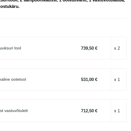
 ostukäru.
739,50 €
x 2
uuksuri tool
531,00 €
x 1
line ootetool
712,50 €
x 1
 vastuvõtulett