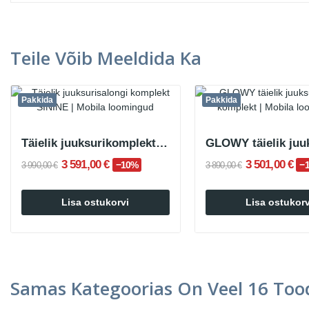
Teile Võib Meeldida Ka
Pakkida
Pakkida
Täielik juuksurikomplekt SININE
3 591,00 €
3 501,00 €
−10%
−
3 990,00 €
3 890,00 €
Lisa ostukorvi
Lisa ostukorv
Samas Kategoorias On Veel 16 Tood