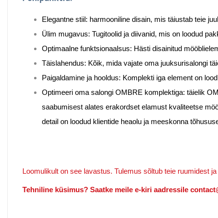
Elegantne stiil: harmooniline disain, mis täiustab teie juu
Ülim mugavus: Tugitoolid ja diivanid, mis on loodud pa
Optimaalne funktsionaalsus: Hästi disainitud mööblie
Täislahendus: Kõik, mida vajate oma juuksurisalongi tä
Paigaldamine ja hooldus: Komplekti iga element on loo
Optimeeri oma salongi OMBRE komplektiga: täielik OMB
saabumisest alates erakordset elamust kvaliteetse mööb
detail on loodud klientide heaolu ja meeskonna tõhusus
Loomulikult on see lavastus. Tulemus sõltub teie ruumidest ja
Tehniline küsimus? Saatke meile e-kiri aadressile conta