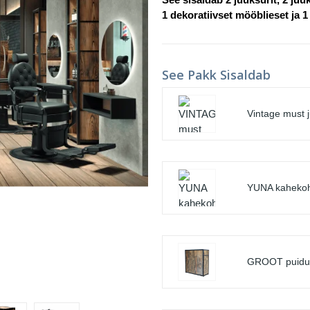
1 dekoratiivset mööblieset ja 1
See Pakk Sisaldab
Vintage must j
YUNA kahekoha
GROOT puidust