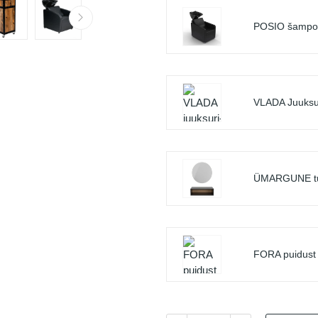
POSIO šampoo
VLADA Juuksuri
ÜMARGUNE tual
FORA puidust 