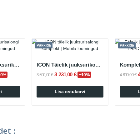
Pakkida
Pakkida
GLOWY täielik juuksurikomplekt
ICON Täielik juuksurikomplekt
3 231,00 €
10%
−10%
3 590,00 €
4 890,00 €
i
Lisa ostukorvi
et :