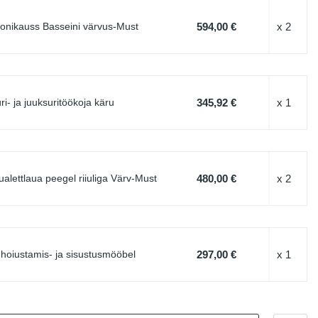
594,00 €
x 2
nikauss Basseini värvus-Must
345,92 €
x 1
- ja juuksuritöökoja käru
480,00 €
x 2
ettlaua peegel riiuliga Värv-Must
297,00 €
x 1
hoiustamis- ja sisustusmööbel