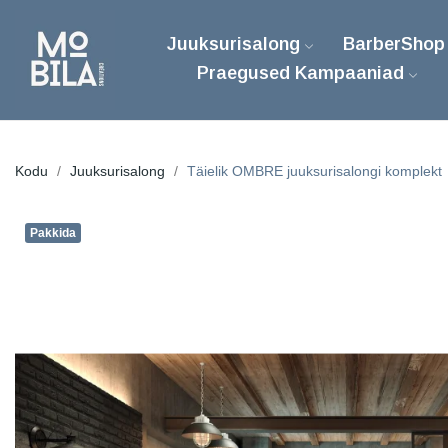
Juuksurisalong
BarberShop
Praegused Kampaaniad
Kodu
Juuksurisalong
Täielik OMBRE juuksurisalongi komplekt
Pakkida