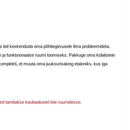
s teil keskenduda oma põhitegevusele ilma probleemideta.
ja funktsionaalse ruumi loomiseks. Pakkuge oma külalistele
omplekti, et muuta oma juuksurisalong etaloniks, kus iga
ted tarnitakse kaubaalustel teie ruumidesse.