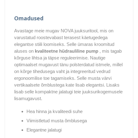
Omadused
Avastage meie mugav NOVA juuksuritool, mis on
varustatud roostevabast terasest käetugedega
elegantse stiili loomiseks. Selle ümaras kroomitud
aluses on
kvaliteetne hüdrauliline pump
, mis tagab
kõrguse lihtsa ja täpse reguleerimise. Nautige
optimaalset mugavust tänu polsterdatud istmele, millel
on kõrge tihedusega vaht ja integreeritud vedrud
ergonoomilise toe tagamiseks. Selle musta värvi
vertikaalsete õmblustega kate lisab elegantsi. Lisaks
lisab selle kompaktne jalatugi teie juuksurikogemusele
lisamugavust.
Hea hinna ja kvaliteedi suhe
Viimistletud musta õmblusega
Elegantne jalatugi