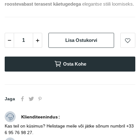
roostevabast terasest käetugedega
elegantse stiili loomiseks.
Lisa Ostukorvi
Osta Kohe
Jaga
Klienditeenindus
Kas teil on küsimus? Helistage meile või jätke sõnum numbril +33
6 95 76 98 27.