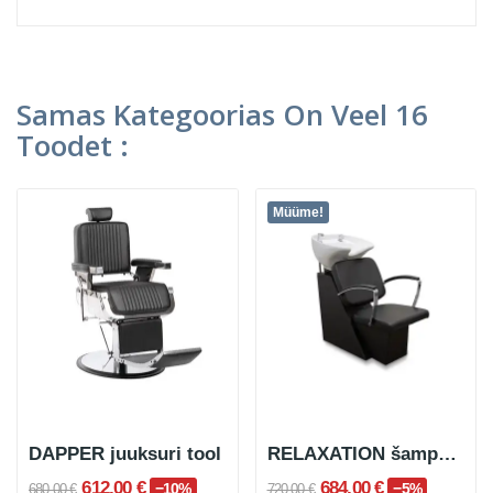
Samas Kategoorias On Veel 16
Toodet :
Müüme!
DAPPER juuksuri tool
RELAXATION šampoonikauss
612,00 €
684,00 €
−10%
−5%
680,00 €
720,00 €