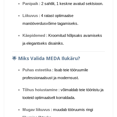
Panipaik
:
2 sahtlit, 1 keskne avatud sektsioon.
Liikuvus
:
4 ratast optimaalse
manööverdusvõime tagamiseks.
Käepidemed
:
Kroomitud hõlpsaks avamiseks
ja elegantseks disainiks.
🌟
Miks Valida MEDA Ilukäru?
Puhas esteetika
:
lisab teie tööruumile
professionaalsust ja modernsust.
Tõhus hoiustamine
:
võimaldab teie tööriistu ja
tooteid optimaalselt korraldada.
Mugav liikuvus
:
muudab tööruumis ringi