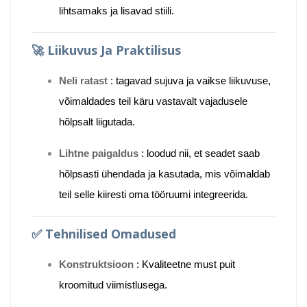
lihtsamaks ja lisavad stiili.
🚀
Liikuvus Ja Praktilisus
Neli ratast
:
tagavad sujuva ja vaikse liikuvuse,
võimaldades teil käru vastavalt vajadusele
hõlpsalt liigutada.
Lihtne paigaldus
:
loodud nii, et seadet saab
hõlpsasti ühendada ja kasutada, mis võimaldab
teil selle kiiresti oma tööruumi integreerida.
✅
Tehnilised Omadused
Konstruktsioon
:
Kvaliteetne must puit
kroomitud viimistlusega.