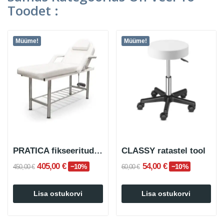
Toodet :
Müüme!
Müüme!
PRATICA fikseeritud iluhoolduslaud
CLASSY ratastel tool
405,00 €
54,00 €
−10%
−10%
450,00 €
60,00 €
Lisa ostukorvi
Lisa ostukorvi