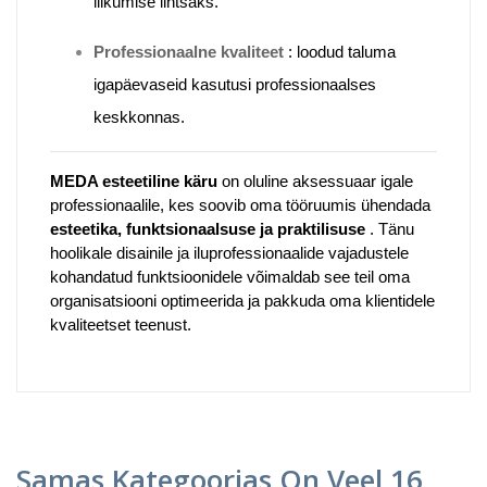
liikumise lihtsaks.
Professionaalne kvaliteet
:
loodud taluma
igapäevaseid kasutusi professionaalses
keskkonnas.
MEDA esteetiline käru
on oluline aksessuaar igale
professionaalile, kes soovib oma tööruumis ühendada
esteetika, funktsionaalsuse ja praktilisuse
.
Tänu
hoolikale disainile ja iluprofessionaalide vajadustele
kohandatud funktsioonidele võimaldab see teil oma
organisatsiooni optimeerida ja pakkuda oma klientidele
kvaliteetset teenust.
Samas Kategoorias On Veel 16