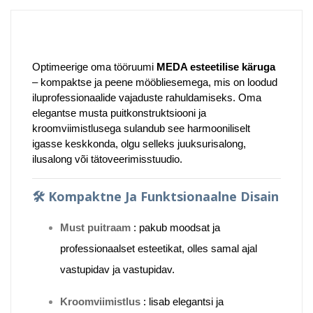
Optimeerige oma tööruumi
MEDA esteetilise käruga
– kompaktse ja peene mööbliesemega, mis on loodud
iluprofessionaalide vajaduste rahuldamiseks.
Oma
elegantse musta puitkonstruktsiooni ja
kroomviimistlusega sulandub see harmooniliselt
igasse keskkonda, olgu selleks juuksurisalong,
ilusalong või tätoveerimisstuudio.
🛠️
Kompaktne Ja Funktsionaalne Disain
Must puitraam
:
pakub moodsat ja
professionaalset esteetikat, olles samal ajal
vastupidav ja vastupidav.
Kroomviimistlus
:
lisab elegantsi ja