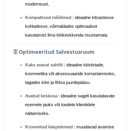
modernsust.
Kompaktsed mõõtmed
:
ideaalne kitsastesse
kohtadesse, võimaldades optimaalset
kasutamist ilma töökeskkonda risustamata.
🗄️
Optimeeritud Salvestusruum
Kaks avarat sahtlit
:
ideaalne tööriistade,
kosmeetika või aksessuaaride korrastamiseks,
tagades kiire ja lihtsa juurdepääsu.
Avatud keskosa
:
ideaalne sageli kasutatavate
esemete jaoks või toodete klientidele
näitamiseks.
Kroomitud käepidemed
:
muudavad avamise