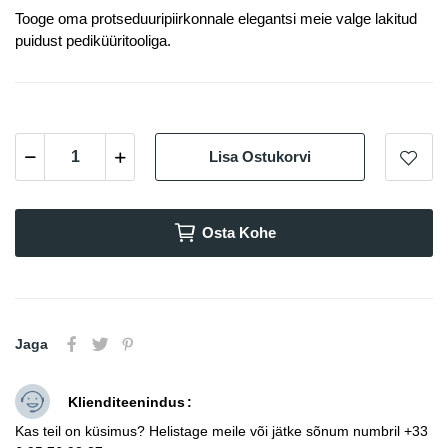
Tooge oma protseduuripiirkonnale elegantsi meie valge lakitud
puidust pediküüritooliga.
Lisa Ostukorvi
Osta Kohe
Jaga
Klienditeenindus
Kas teil on küsimus? Helistage meile või jätke sõnum numbril +33