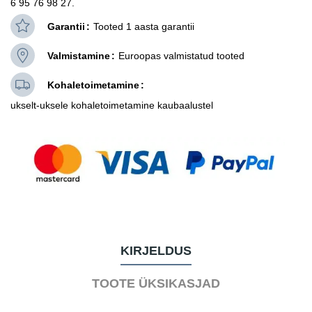
6 95 76 98 27.
Garantii
Tooted 1 aasta garantii
Valmistamine
Euroopas valmistatud tooted
Kohaletoimetamine
ukselt-uksele kohaletoimetamine kaubaalustel
KIRJELDUS
TOOTE ÜKSIKASJAD