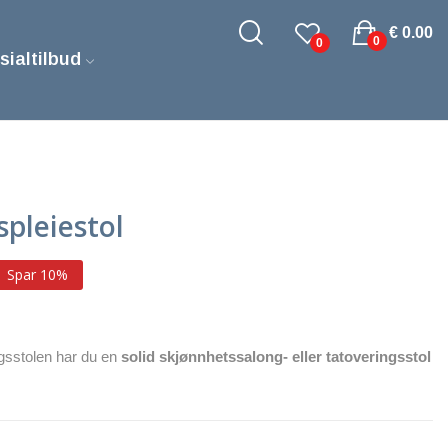
€ 0.00
0
0
sialtilbud
pleiestol
Spar 10%
sstolen har du en
solid skjønnhetssalong- eller tatoveringsstol