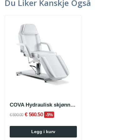
Du Liker Kanskje Også
COVA Hydraulisk skjønnhetspleiestol
€ 560.50
-5%
€ 590.00
Legg i kurv