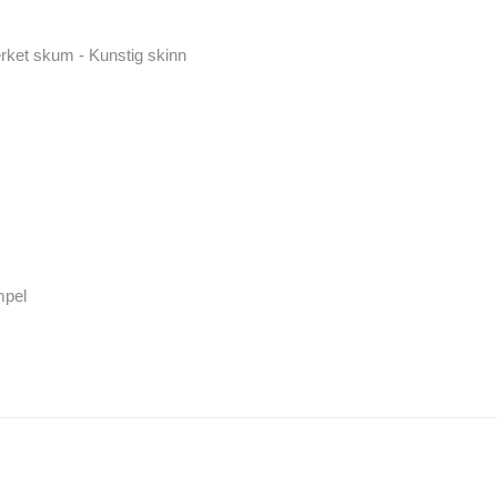
erket skum - Kunstig skinn
mpel