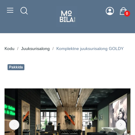
0
Kodu
Juuksurisalong
Komplektne juuksurisalong GOLDY
Pakkida