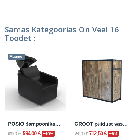
Samas Kategoorias On Veel 16
Toodet :
Müüme!
POSIO šampoonikauss
GROOT puidust vastuvõtulett
594,00 €
712,50 €
−10%
−5%
660,00 €
750,00 €