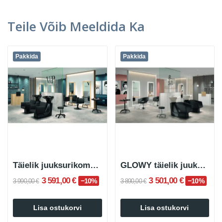
Teile Võib Meeldida Ka
Pakkida
Pakkida
Täielik juuksurikomplekt SININE
GLOWY täielik juuksurikomplekt
3 591,00 €
3 501,00 €
−10%
−10%
3 990,00 €
3 890,00 €
Lisa ostukorvi
Lisa ostukorvi