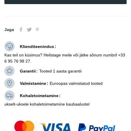
Jaga
Klienditeenindus
Kas teil on küsimus? Helistage meile või jätke sõnum numbril +33
6 95 76 98 27.
Garantii
Tooted 1 aasta garantii
Valmistamine
Euroopas valmistatud tooted
Kohaletoimetamine
ukselt-uksele kohaletoimetamine kaubaalustel