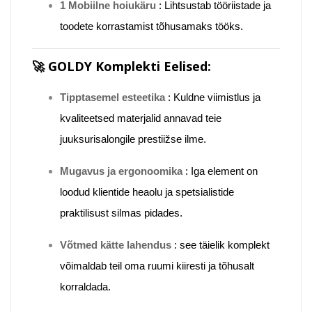
1 Mobiilne hoiukäru
:
Lihtsustab tööriistade ja
toodete korrastamist tõhusamaks tööks.
🚀
GOLDY Komplekti Eelised:
Tipptasemel esteetika
:
Kuldne viimistlus ja
kvaliteetsed materjalid annavad teie
juuksurisalongile prestiižse ilme.
Mugavus ja ergonoomika
:
Iga element on
loodud klientide heaolu ja spetsialistide
praktilisust silmas pidades.
Võtmed kätte lahendus
:
see täielik komplekt
võimaldab teil oma ruumi kiiresti ja tõhusalt
korraldada.