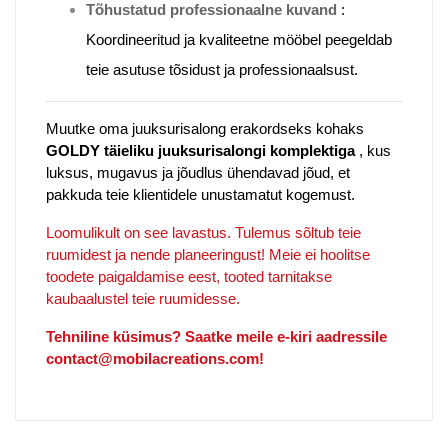
Tõhustatud professionaalne kuvand
:
Koordineeritud ja kvaliteetne mööbel peegeldab
teie asutuse tõsidust ja professionaalsust.
Muutke oma juuksurisalong erakordseks kohaks
GOLDY täieliku juuksurisalongi komplektiga
, kus
luksus, mugavus ja jõudlus ühendavad jõud, et
pakkuda teie klientidele unustamatut kogemust.
Loomulikult on see lavastus. Tulemus sõltub teie
ruumidest ja nende planeeringust! Meie ei hoolitse
toodete paigaldamise eest, tooted tarnitakse
kaubaalustel teie ruumidesse.
Tehniline küsimus? Saatke meile e-kiri aadressile
contact@mobilacreations.com!