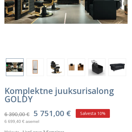
Komplektne juuksurisalong
GOLDY
5 751,00 €
Salvesta 10%
6 390,00 €
6 699,40 € asemel