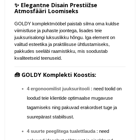
✨
Elegantne Disain Prestiižse
Atmosfääri Loomiseks
GOLDY komplektmööbel paistab silma oma kuldse
viimistluse ja puhaste joontega, lisades teie
juuksurisalongi luksuslikku hõngu.
Iga element on
valitud esteetika ja praktilisuse ühtlustamiseks,
pakkudes seeläbi raamistikku, mis soodustab
kvaliteetseid teenuseid.
🧰
GOLDY Komplekti Koostis:
4 ergonoomilist juuksuritooli
:
need toolid on
loodud teie klientide optimaalse mugavuse
tagamiseks ning pakuvad erakordset tuge ja
suurepärast stabiilsust.
4 suurte peeglitega tualettlauda
:
need