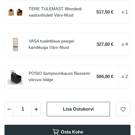
TERE TULEMAST Woodedi
517,50 €
x 1
vastuvõtulett Värv-Must
VASA tualettlaua peegel
327,60 €
x 4
kandikuga Värv-Must
POSIO šampoonikauss Basseini
594,00 €
x 2
värvus-Valge
Lisa Ostukorvi
Osta Kohe