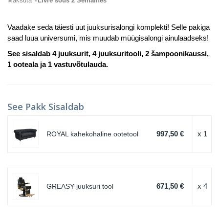
Maksuta
Livré sous 2 Semaines
Vaadake seda täiesti uut juuksurisalongi komplekti! Selle pakiga
saad luua universumi, mis muudab müügisalongi ainulaadseks!
See sisaldab 4 juuksurit, 4 juuksuritooli, 2 šampoonikaussi,
1 ooteala ja 1 vastuvõtulauda.
See Pakk Sisaldab
997,50 €
x 1
ROYAL kahekohaline ootetool
671,50 €
x 4
GREASY juuksuri tool