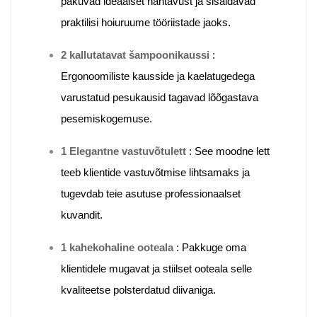
pakuvad ideaalset nähtavust ja sisaldavad
praktilisi hoiuruume tööriistade jaoks.
2 kallutatavat šampoonikaussi
:
Ergonoomiliste kausside ja kaelatugedega
varustatud pesukausid tagavad lõõgastava
pesemiskogemuse.
1 Elegantne vastuvõtulett
:
See moodne lett
teeb klientide vastuvõtmise lihtsamaks ja
tugevdab teie asutuse professionaalset
kuvandit.
1 kahekohaline ooteala
:
Pakkuge oma
klientidele mugavat ja stiilset ooteala selle
kvaliteetse polsterdatud diivaniga.