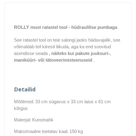
ROLLY must ratastel tool - hüdraulilise pumbaga
See ratastel tool on teie salongi jaoks hädavajalik, see
võimaldab teil kiiresti liikuda, aga ka end soovitud
asendisse seada
, näiteks kui pakute juuksuri-,
maniküüri- või tätoveerimisteenuseid
.
Detailid
Mõõtmed: 33 cm sügavus x 33 cm laius x 61 cm
kõrgus
Materjal: Kunstnahk
Maksimaalne toetatav kaal: 150 kg