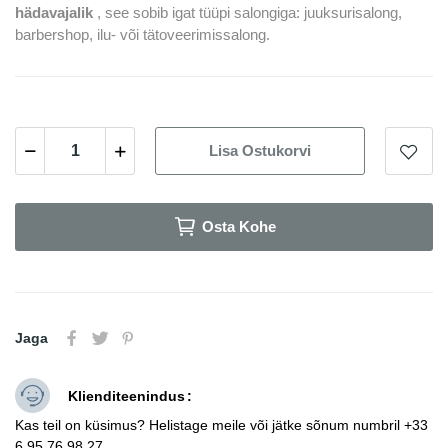
hädavajalik
, see sobib igat tüüpi salongiga: juuksurisalong,
barbershop, ilu- või tätoveerimissalong.
Lisa Ostukorvi
Osta Kohe
Jaga
Klienditeenindus
Kas teil on küsimus? Helistage meile või jätke sõnum numbril +33
6 95 76 98 27.