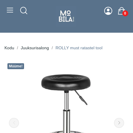
0
Kodu
Juuksurisalong
ROLLY must ratastel tool
Müüme!