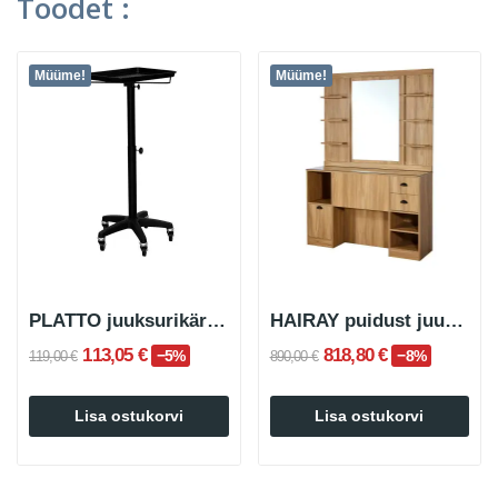
Toodet :
Müüme!
Müüme!
PLATTO juuksurikäru ratastel musta alusega
HAIRAY puidust juuksuri peegliga tualettlaud
113,05 €
818,80 €
−5%
−8%
119,00 €
890,00 €
Lisa ostukorvi
Lisa ostukorvi