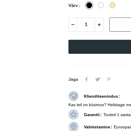
Must
Valge
Bois
Värv :
Clair
Jaga
Klienditeenindus
Kas teil on küsimus? Helistage me
Garantii
Tooted 1 aasta 
Valmistamine
Euroopas