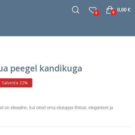
0,00 €
0
0
aua peegel kandikuga
Salvesta 22%
d on ideaalne, kui otsid oma elutuppa lihtsat, elegantset ja