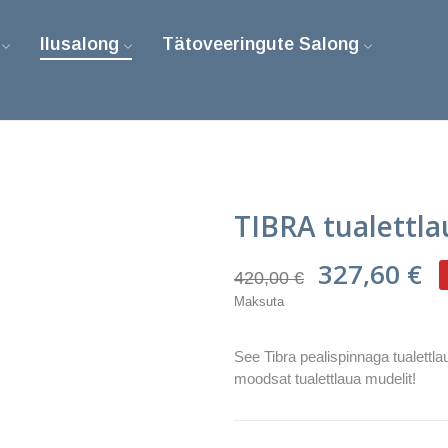
Ilusalong
Tätoveeringute Salong
TIBRA tualettl
327,60 €
420,00 €
Maksuta
See Tibra pealispinnaga tualettlau
moodsat tualettlaua mudelit!