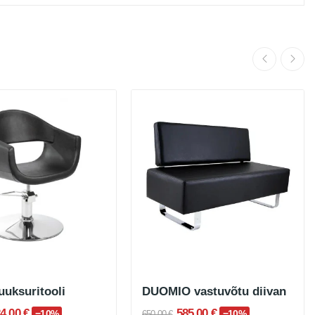
uksuritooli
DUOMIO vastuvõtu diivan
4,00 €
585,00 €
−10%
−10%
650,00 €