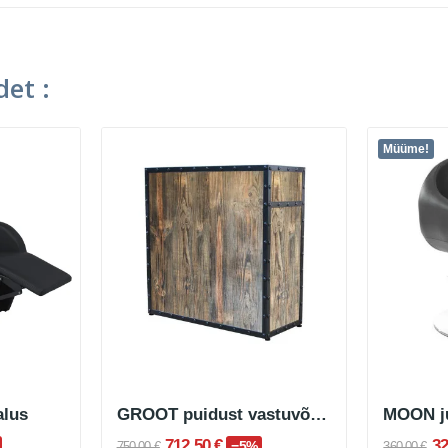
et :
Müüme!
lus
GROOT puidust vastuvõtulett
MOON ju
712,50 €
32
−5%
750,00 €
360,00 €