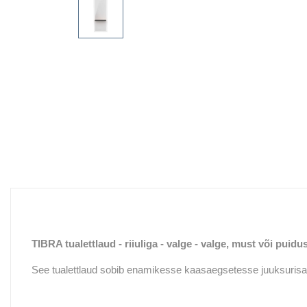
TIBRA tualettlaud - riiuliga - valge - valge, must või puidust
See tualettlaud sobib enamikesse kaasaegsetesse juuksurisa