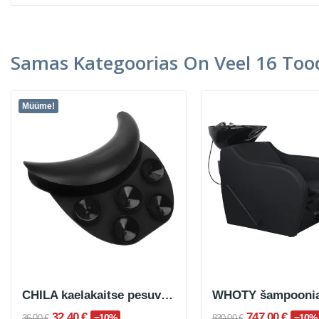
Samas Kategoorias On Veel 16 Tood
Müüme!
CHILA kaelakaitse pesuvannile
WHOTY šampoonia
32,40 €
747,00 €
−10%
−10%
36,00 €
830,00 €