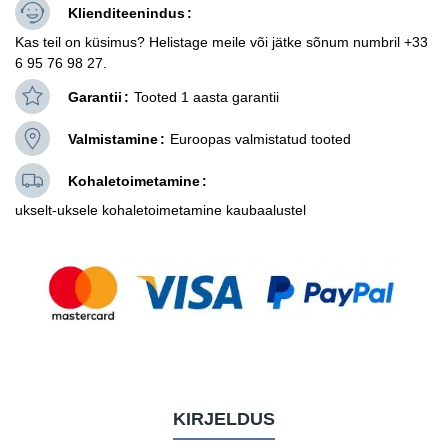
Klienditeenindus
Kas teil on küsimus? Helistage meile või jätke sõnum numbril +33
6 95 76 98 27.
Garantii
Tooted 1 aasta garantii
Valmistamine
Euroopas valmistatud tooted
Kohaletoimetamine
ukselt-uksele kohaletoimetamine kaubaalustel
KIRJELDUS