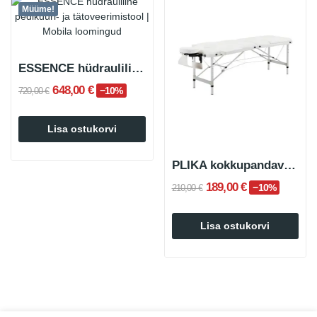
Müüme!
ESSENCE hüdrauliline pediküüritool
648,00 €
−10%
720,00 €
Lisa ostukorvi
PLIKA kokkupandav massaažilaud
189,00 €
−10%
210,00 €
Lisa ostukorvi