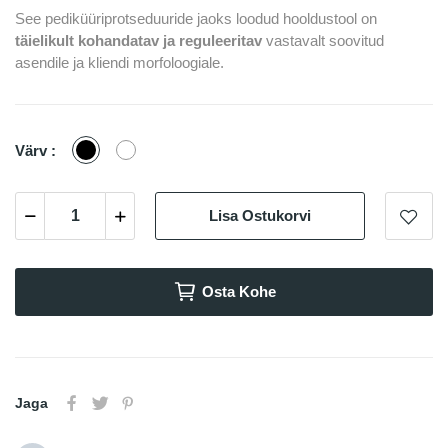
See pediküüriprotseduuride jaoks loodud hooldustool on
täielikult kohandatav ja reguleeritav
vastavalt soovitud
asendile ja kliendi morfoloogiale.
Must
Valge
Värv :
Lisa Ostukorvi
Osta Kohe
Jaga