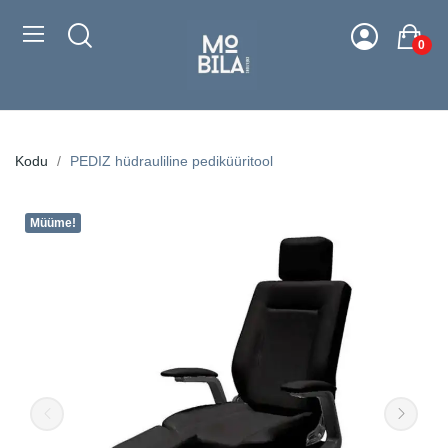
0
Kodu
PEDIZ hüdrauliline pediküüritool
Müüme!