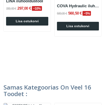
LINA iluhooldustool
COVA Hydraulic iluhooldustool
297,00 €
−10%
330,00 €
560,50 €
−5%
590,00 €
Lisa ostukorvi
Lisa ostukorvi
Samas Kategoorias On Veel 16
Toodet :