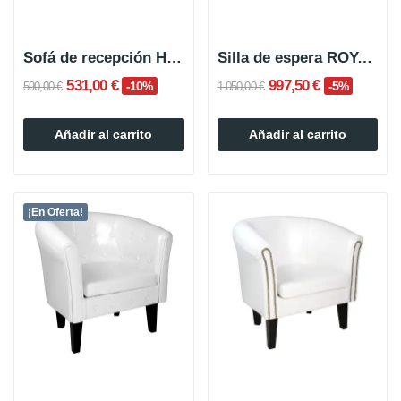
Sofá de recepción HARVEY
Silla de espera ROYAL de 2 plazas
531,00 €
997,50 €
-10%
-5%
590,00 €
1.050,00 €
Añadir al carrito
Añadir al carrito
¡En Oferta!