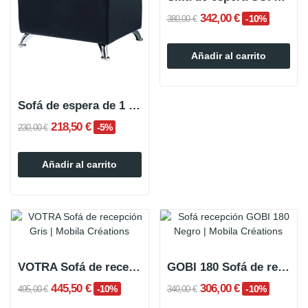
342,00 €
-10%
380,00 €
Añadir al carrito
Sofá de espera de 1 plaza BOB
218,50 €
-5%
230,00 €
Añadir al carrito
VOTRA Sofá de recepción Gris
GOBI 180 Sofá de recepción negro
445,50 €
306,00 €
-10%
-10%
495,00 €
340,00 €