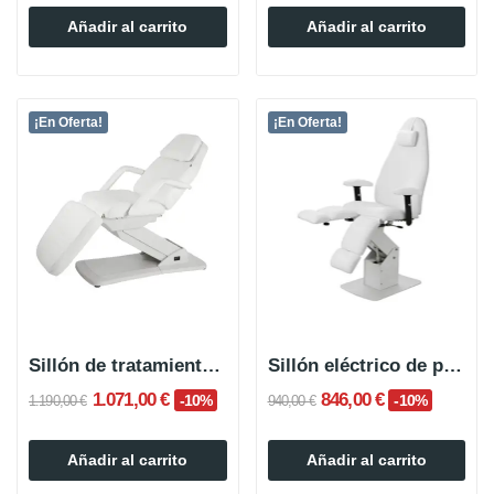
Añadir al carrito
Añadir al carrito
¡En Oferta!
¡En Oferta!
Sillón de tratamiento eléctrico SINTRA de 3...
Sillón eléctrico de podología/pedicura PEDIMA
1.071,00 €
846,00 €
-10%
-10%
1.190,00 €
940,00 €
Añadir al carrito
Añadir al carrito