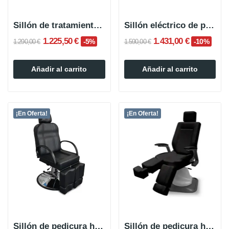
Sillón de tratamiento eléctrico CLAVI de 3 o 4...
Sillón eléctrico de podología/pedicura KUNAI
1.225,50 €
1.431,00 €
-5%
-10%
1.290,00 €
1.590,00 €
Añadir al carrito
Añadir al carrito
¡En Oferta!
¡En Oferta!
Sillón de pedicura hidráulico ESSENCE
Sillón de pedicura hidráulico PEDIZ