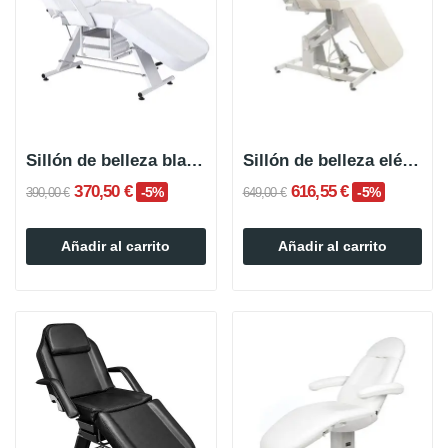
Sillón de belleza blanco con almacenamiento...
Sillón de belleza eléctrico BUCCO Blanco
370,50 €
616,55 €
-5%
-5%
390,00 €
649,00 €
Añadir al carrito
Añadir al carrito