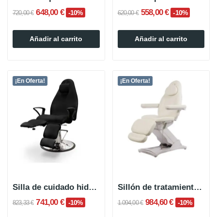
648,00 €
558,00 €
-10%
-10%
720,00 €
620,00 €
Añadir al carrito
Añadir al carrito
¡En Oferta!
¡En Oferta!
Silla de cuidado hidráulica ARIMA
Sillón de tratamiento eléctrico ETORA de 3 motores
741,00 €
984,60 €
-10%
-10%
823,33 €
1.094,00 €