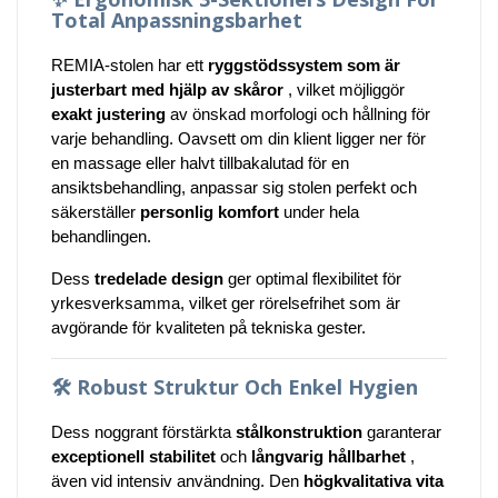
Total Anpassningsbarhet
REMIA-stolen har ett
ryggstödssystem som är
justerbart med hjälp av skåror
, vilket möjliggör
exakt justering
av önskad morfologi och hållning för
varje behandling. Oavsett om din klient ligger ner för
en massage eller halvt tillbakalutad för en
ansiktsbehandling, anpassar sig stolen perfekt och
säkerställer
personlig komfort
under hela
behandlingen.
Dess
tredelade design
ger optimal flexibilitet för
yrkesverksamma, vilket ger rörelsefrihet som är
avgörande för kvaliteten på tekniska gester.
🛠️
Robust Struktur Och Enkel Hygien
Dess noggrant förstärkta
stålkonstruktion
garanterar
exceptionell stabilitet
och
långvarig hållbarhet
,
även vid intensiv användning. Den
högkvalitativa vita