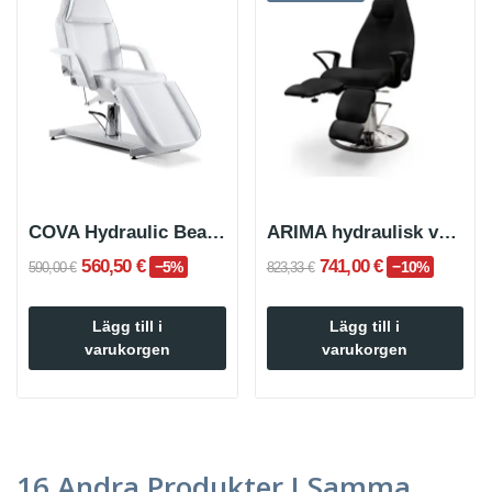
COVA Hydraulic Beauty Care Stol
ARIMA hydraulisk vårdstol
560,50 €
741,00 €
−5%
−10%
590,00 €
823,33 €
Lägg till i
Lägg till i
varukorgen
varukorgen
16 Andra Produkter I Samma