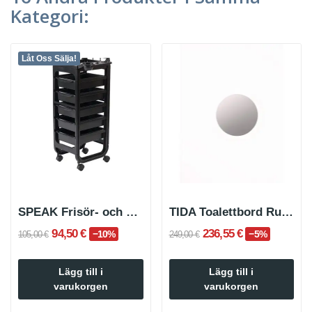
Kategori:
Låt Oss Sälja!
SPEAK Frisör- och skönhetsvagn
TIDA Toalettbord Rund Spegel
94,50 €
236,55 €
−10%
−5%
105,00 €
249,00 €
Lägg till i
Lägg till i
varukorgen
varukorgen